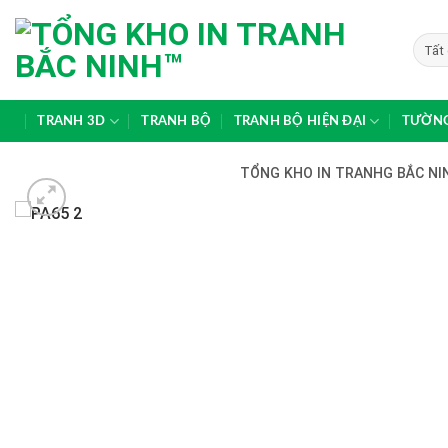
Skip
to
content
TRANH 3D
TRANH BỘ
TRANH BỘ HIỆN ĐẠI
TƯỜNG
TỔNG KHO IN TRANHG BẮC NIN