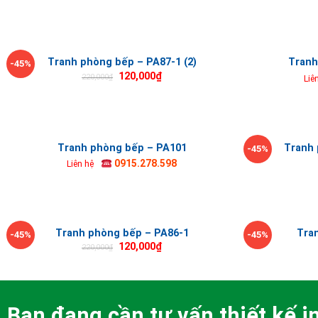
Tranh phòng bếp – PA87-1 (2)
Tranh
-45%
120,000
₫
220,000
₫
Liê
Tranh phòng bếp – PA101
Tranh 
-45%
0915.278.598
Liên hệ
Tranh phòng bếp – PA86-1
Tra
-45%
-45%
120,000
₫
220,000
₫
Bạn đang cần tư vấn thiết kế in