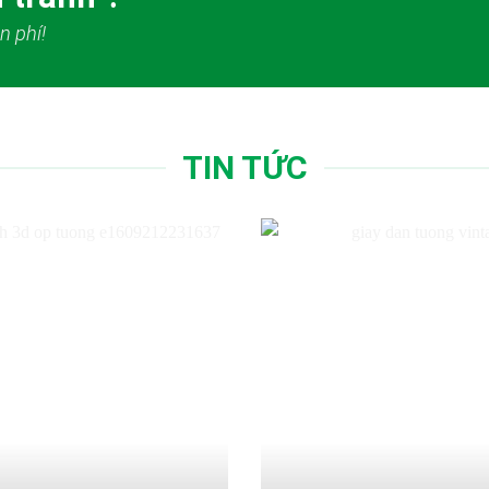
n phí!
TIN TỨC