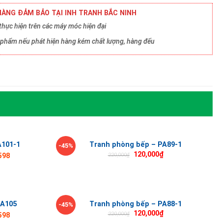
ÀNG ĐẢM BẢO TẠI INH TRANH BẮC NINH
hực hiện trên các máy móc hiện đại
ản phẩm nếu phát hiện hàng kém chất lượng, hàng đểu
A101-1
Tranh phòng bếp – PA89-1
-45%
120,000
₫
220,000
₫
598
PA105
Tranh phòng bếp – PA88-1
-45%
120,000
₫
220,000
₫
598