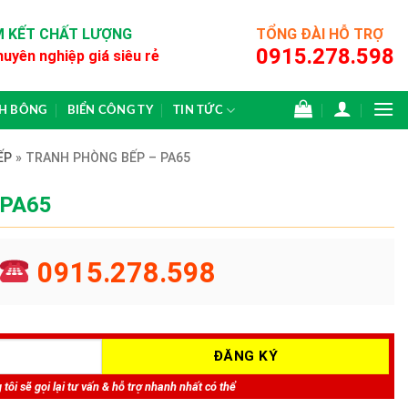
 KẾT CHẤT LƯỢNG
TỔNG ĐÀI HỖ TRỢ
0915.278.598
huyên nghiệp giá siêu rẻ
CH BÔNG
BIỂN CÔNG TY
TIN TỨC
ẾP
»
TRANH PHÒNG BẾP – PA65
 PA65
0915.278.598
tôi sẽ gọi lại tư vấn & hỗ trợ nhanh nhất có thể