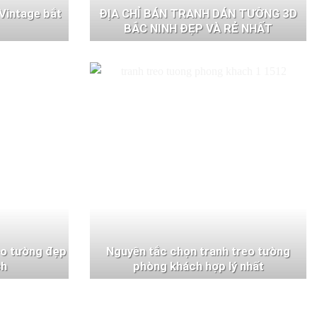
Vintage bắt
ĐỊA CHỈ BÁN TRANH DÁN TƯỜNG 3D
BẮC NINH ĐẸP VÀ RẺ NHẤT
eo tường đẹp
Nguyên tắc chọn tranh treo tường
ch
phòng khách hợp lý nhất