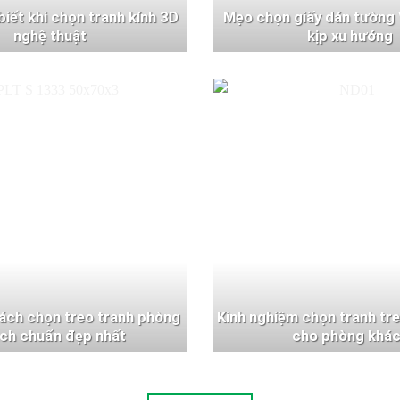
 biết khi chọn tranh kính 3D
Mẹo chọn giấy dán tường 
nghệ thuật
kịp xu hướng
ách chọn treo tranh phòng
Kinh nghiệm chọn tranh tr
ch chuẩn đẹp nhất
cho phòng khá