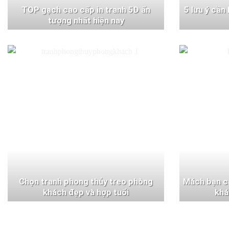
TOP gạch cao cấp in tranh 5D ấn
5 lưu ý cần
tượng nhất hiện nay
Chọn tranh phong thủy treo phòng
Mách bạn c
khách đẹp và hợp tuổi
khá