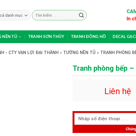
CAM
Search
In c
for:
 NỀN TỦ
TRANH SƠN THỦY
TRANH ĐỒNG HỒ
DECAL GẠ
H - CTY VẠN LỢI ĐẠI THÀNH
»
TƯỜNG NỀN TỦ
»
TRANH PHÒNG B
Tranh phòng bếp –
Liên hệ
Chúng 