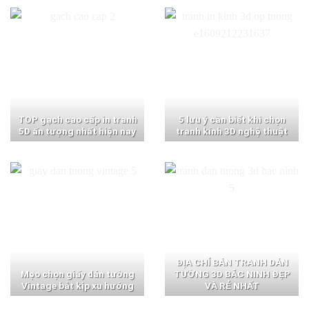
TOP gạch cao cấp in tranh
5 lưu ý cần biết khi chọn
5D ấn tượng nhất hiện nay
tranh kính 3D nghệ thuật
ĐỊA CHỈ BÁN TRANH DÁN
Mẹo chọn giấy dán tường
TƯỜNG 3D BẮC NINH ĐẸP
Vintage bắt kịp xu hướng
VÀ RẺ NHẤT