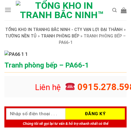
Skip
to
content
TỔNG KHO IN TRANHG BẮC NINH - CTY VẠN LỢI ĐẠI THÀNH
»
TƯỜNG NỀN TỦ
»
TRANH PHÒNG BẾP
»
TRANH PHÒNG BẾP –
PA66-1
Tranh phòng bếp – PA66-1
0915.278.59
Liên hệ
Chúng tôi sẽ gọi lại tư vấn & hỗ trợ nhanh nhất có thể