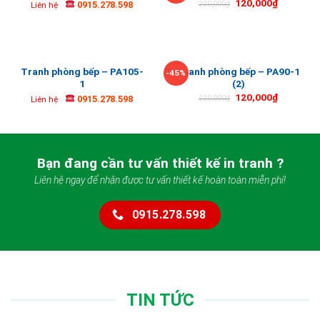
120,000
₫
0915.278.598
220,000
₫
Liên hệ
Tranh phòng bếp – PA105-
Tranh phòng bếp – PA90-1
-45%
1
(2)
120,000
₫
0915.278.598
220,000
₫
Liên hệ
Bạn đang cần tư vấn thiết kế in tranh ?
Liên hệ ngay để nhận được tư vấn thiết kế hoàn toàn miễn phí!
0915.278.598
TIN TỨC