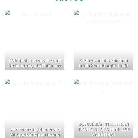
TOP gạch cao cấp in tranh
5 lưu ý cần biết khi chọn
5D ấn tượng nhất hiện nay
tranh kính 3D nghệ thuật
ĐỊA CHỈ BÁN TRANH DÁN
Mẹo chọn giấy dán tường
TƯỜNG 3D BẮC NINH ĐẸP
Vintage bắt kịp xu hướng
VÀ RẺ NHẤT