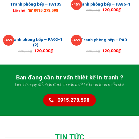
Tranh phòng bếp – PA105
Tranh phòng bếp – PA86-1
-45%
120,000
₫
☎ 0915.278.598
220,000
₫
Liên hệ
Tranh phòng bếp – PA92-1
Tranh phòng bếp – PA9
-45%
-45%
(2)
120,000
₫
120,000
₫
220,000
₫
220,000
₫
Bạn đang cần tư vấn thiết kế in tranh ?
Liên hệ ngay để nhận được tư vấn thiết kế hoàn toàn miễn phí!
0915.278.598
TIN TỨC