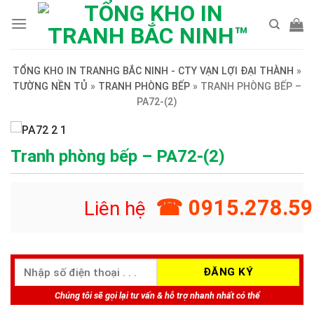
Skip
to
content
TỔNG KHO IN TRANHG BẮC NINH - CTY VẠN LỢI ĐẠI THÀNH
»
TƯỜNG NỀN TỦ
»
TRANH PHÒNG BẾP
»
TRANH PHÒNG BẾP –
PA72-(2)
Tranh phòng bếp – PA72-(2)
☎ 0915.278.59
Liên hệ
Chúng tôi sẽ gọi lại tư vấn & hỗ trợ nhanh nhất có thể