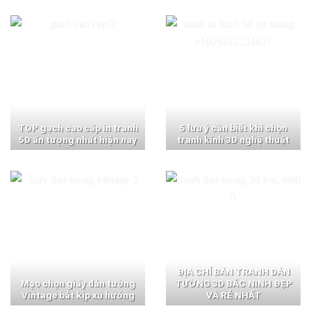
TOP gạch cao cấp in tranh
5 lưu ý cần biết khi chọn
5D ấn tượng nhất hiện nay
tranh kính 3D nghệ thuật
ĐỊA CHỈ BÁN TRANH DÁN
Mẹo chọn giấy dán tường
TƯỜNG 3D BẮC NINH ĐẸP
Vintage bắt kịp xu hướng
VÀ RẺ NHẤT