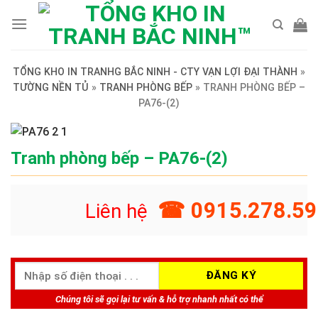
Skip
to
content
TỔNG KHO IN TRANHG BẮC NINH - CTY VẠN LỢI ĐẠI THÀNH
»
TƯỜNG NỀN TỦ
»
TRANH PHÒNG BẾP
»
TRANH PHÒNG BẾP –
PA76-(2)
Tranh phòng bếp – PA76-(2)
☎ 0915.278.59
Liên hệ
Chúng tôi sẽ gọi lại tư vấn & hỗ trợ nhanh nhất có thể