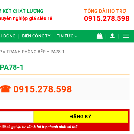
 KẾT CHẤT LƯỢNG
TỔNG ĐÀI HỖ TRỢ
0915.278.598
huyên nghiệp giá siêu rẻ
CH BÔNG
BIỂN CÔNG TY
TIN TỨC
P
»
TRANH PHÒNG BẾP – PA78-1
 PA78-1
☎ 0915.278.598
tôi sẽ gọi lại tư vấn & hỗ trợ nhanh nhất có thể