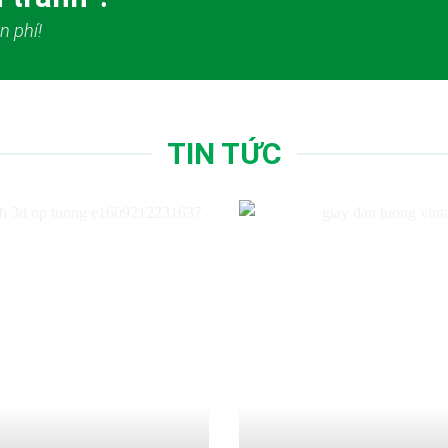
n phí!
TIN TỨC