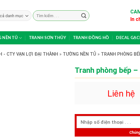
CAM
Search
In c
for:
 NỀN TỦ
TRANH SƠN THỦY
TRANH ĐỒNG HỒ
DECAL GẠ
 - CTY VẠN LỢI ĐẠI THÀNH
»
TƯỜNG NỀN TỦ
»
TRANH PHÒNG BẾ
Tranh phòng bếp –
Liên hệ
Chúng 