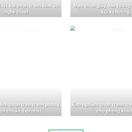
 biết khi chọn tranh kính 3D
Mẹo chọn giấy dán tường 
nghệ thuật
kịp xu hướng
ách chọn treo tranh phòng
Kinh nghiệm chọn tranh tr
ch chuẩn đẹp nhất
cho phòng khá