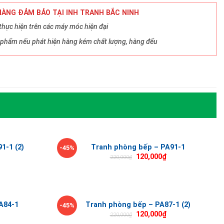
ÀNG ĐẢM BẢO TẠI INH TRANH BẮC NINH
hực hiện trên các máy móc hiện đại
ản phẩm nếu phát hiện hàng kém chất lượng, hàng đểu
1-1 (2)
Tranh phòng bếp – PA91-1
-45%
120,000
₫
220,000
₫
A84-1
Tranh phòng bếp – PA87-1 (2)
-45%
120,000
₫
220,000
₫