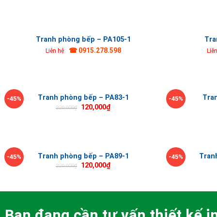
Tranh phòng bếp – PA105-1
Tra
☎ 0915.278.598
Liên hệ
Liê
Tranh phòng bếp – PA83-1
Tra
-45%
-45%
120,000
₫
220,000
₫
Tranh phòng bếp – PA89-1
Tran
-45%
-45%
120,000
₫
220,000
₫
Bạn đang cần tư vấn thiết kế in