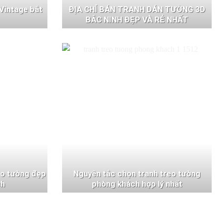
Vintage bắt
ĐỊA CHỈ BÁN TRANH DÁN TƯỜNG 3D
BẮC NINH ĐẸP VÀ RẺ NHẤT
eo tường đẹp
Nguyên tắc chọn tranh treo tường
ch
phòng khách hợp lý nhất