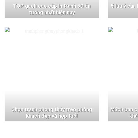
TOP gạch cao cấp in tranh 5D ấn
5 lưu ý cần
tượng nhất hiện nay
Chọn tranh phong thủy treo phòng
Mách bạn c
khách đẹp và hợp tuổi
khá