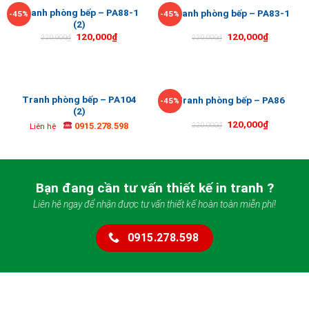
Tranh phòng bếp – PA88-1
Tranh phòng bếp – PA83-1
-45%
-45%
(2)
120,000
₫
120,000
₫
220,000
₫
220,000
₫
Tranh phòng bếp – PA104
Tranh phòng bếp – PA86
-45%
(2)
120,000
₫
0915.278.598
220,000
₫
Liên hệ
Bạn đang cần tư vấn thiết kế in tranh ?
Liên hệ ngay để nhận được tư vấn thiết kế hoàn toàn miễn phí!
0915.278.598