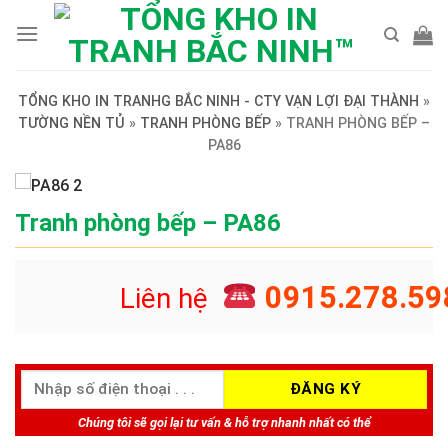
Skip
to
content
TỔNG KHO IN TRANHG BẮC NINH - CTY VẠN LỢI ĐẠI THÀNH
»
TƯỜNG NỀN TỦ
»
TRANH PHÒNG BẾP
»
TRANH PHÒNG BẾP –
PA86
Tranh phòng bếp – PA86
0915.278.59
Liên hệ
Chúng tôi sẽ gọi lại tư vấn & hỗ trợ nhanh nhất có thể