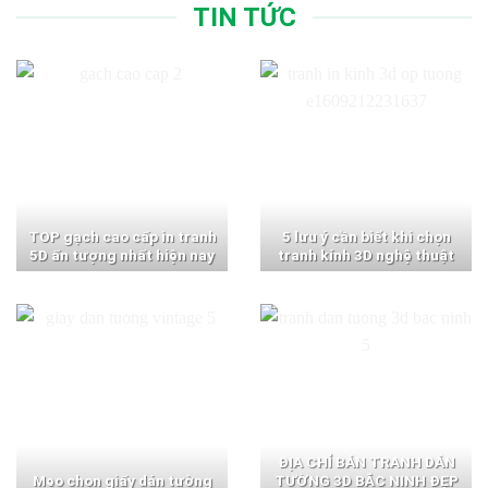
TIN TỨC
TOP gạch cao cấp in tranh
5 lưu ý cần biết khi chọn
5D ấn tượng nhất hiện nay
tranh kính 3D nghệ thuật
ĐỊA CHỈ BÁN TRANH DÁN
Mẹo chọn giấy dán tường
TƯỜNG 3D BẮC NINH ĐẸP