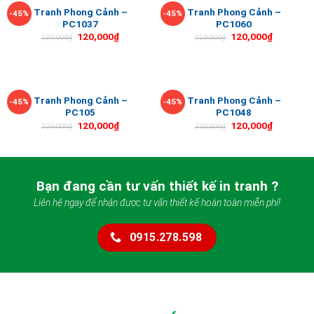
Tranh Phong Cảnh –
Tranh Phong Cảnh –
-45%
-45%
PC1037
PC1060
120,000
₫
120,000
₫
220,000
₫
220,000
₫
Tranh Phong Cảnh –
Tranh Phong Cảnh –
-45%
-45%
PC105
PC1048
120,000
₫
120,000
₫
220,000
₫
220,000
₫
Bạn đang cần tư vấn thiết kế in tranh ?
Liên hệ ngay để nhận được tư vấn thiết kế hoàn toàn miễn phí!
0915.278.598