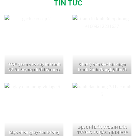
TIN TỨC
TOP gạch cao cấp in tranh
5 lưu ý cần biết khi chọn
5D ấn tượng nhất hiện nay
tranh kính 3D nghệ thuật
ĐỊA CHỈ BÁN TRANH DÁN
Mẹo chọn giấy dán tường
TƯỜNG 3D BẮC NINH ĐẸP