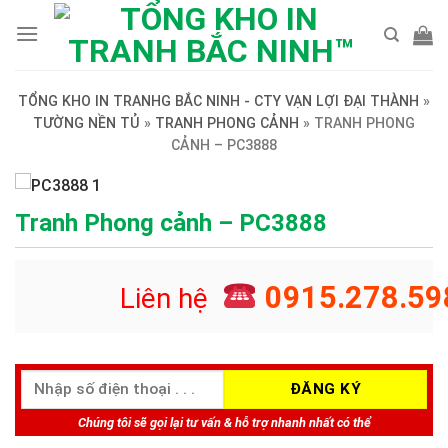
Skip
to
content
TỔNG KHO IN TRANHG BẮC NINH - CTY VẠN LỢI ĐẠI THÀNH
»
TƯỜNG NỀN TỦ
»
TRANH PHONG CẢNH
»
TRANH PHONG
CẢNH – PC3888
Tranh Phong cảnh – PC3888
0915.278.59
Liên hệ
Chúng tôi sẽ gọi lại tư vấn & hỗ trợ nhanh nhất có thể