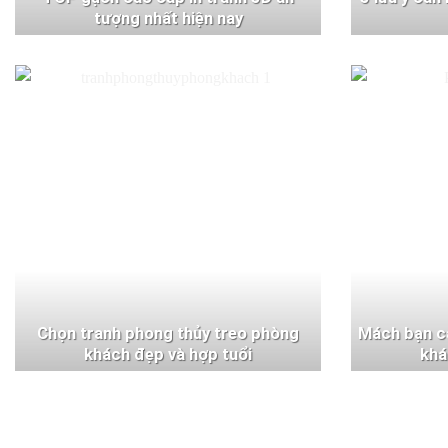
tượng nhất hiện nay
Chọn tranh phong thủy treo phòng
Mách bạn c
khách đẹp và hợp tuổi
khá