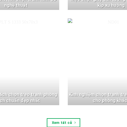
nghệ thuật
kịp xu hướng
ách chọn treo tranh phòng
Kinh nghiệm chọn tranh tr
ch chuẩn đẹp nhất
cho phòng khá
Xem tất cả