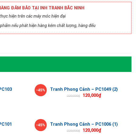
ÀNG ĐẢM BẢO TẠI INH TRANH BẮC NINH
hực hiện trên các máy móc hiện đại
ản phẩm nếu phát hiện hàng kém chất lượng, hàng đểu
PC103
Tranh Phong Cảnh – PC1049 (2)
-45%
120,000
₫
220,000
₫
PC101
Tranh Phong Cảnh – PC1006 (1)
-45%
120,000
₫
220,000
₫