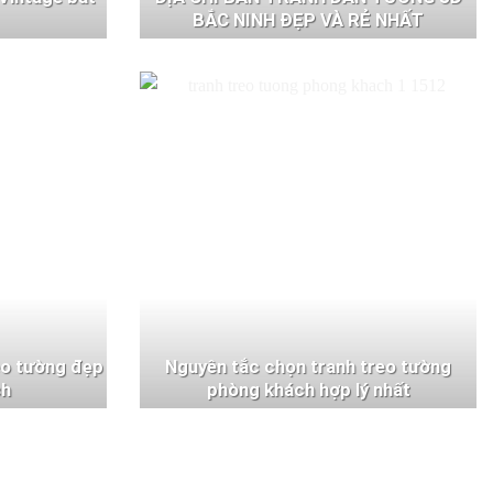
BẮC NINH ĐẸP VÀ RẺ NHẤT
eo tường đẹp
Nguyên tắc chọn tranh treo tường
ch
phòng khách hợp lý nhất