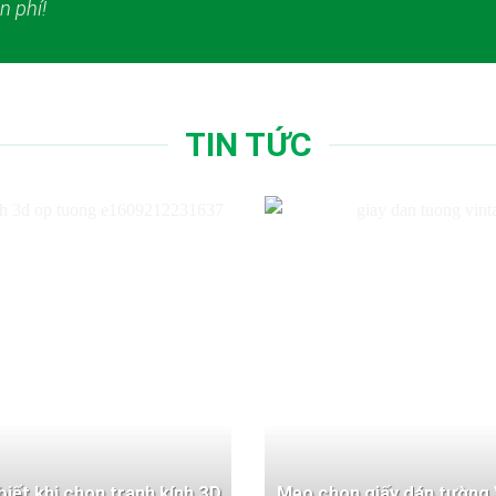
n phí!
TIN TỨC
 biết khi chọn tranh kính 3D
Mẹo chọn giấy dán tường 