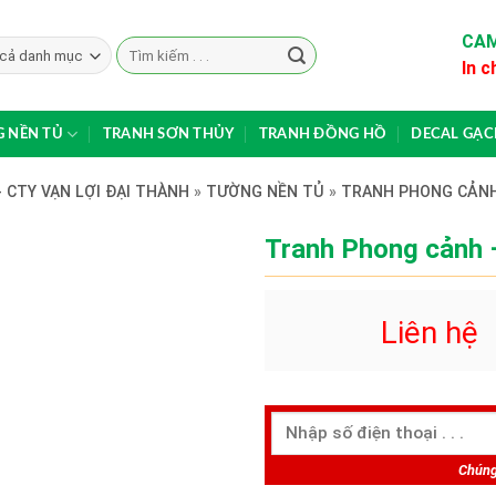
CAM
Search
In c
for:
 NỀN TỦ
TRANH SƠN THỦY
TRANH ĐỒNG HỒ
DECAL GẠ
 CTY VẠN LỢI ĐẠI THÀNH
»
TƯỜNG NỀN TỦ
»
TRANH PHONG CẢN
Tranh Phong cảnh
Liên hệ
Chúng 