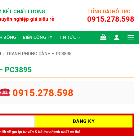
 KẾT CHẤT LƯỢNG
TỔNG ĐÀI HỖ TRỢ
0915.278.598
huyên nghiệp giá siêu rẻ
CH BÔNG
BIỂN CÔNG TY
TIN TỨC
H
»
TRANH PHONG CẢNH – PC3895
 – PC3895
0915.278.598
tôi sẽ gọi lại tư vấn & hỗ trợ nhanh nhất có thể