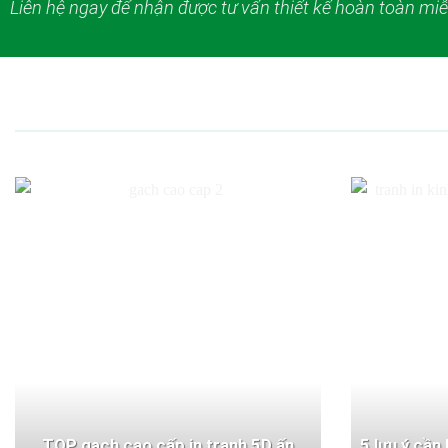
Liên hệ ngay để nhận được tư vấn thiết kế hoàn toàn miễ
TOP gạch cao cấp in tranh 5D ấn
5 lưu ý cần