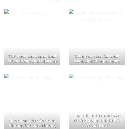
TOP gạch cao cấp in tranh
5 lưu ý cần biết khi chọn
5D ấn tượng nhất hiện nay
tranh kính 3D nghệ thuật
ĐỊA CHỈ BÁN TRANH DÁN
Mẹo chọn giấy dán tường
TƯỜNG 3D BẮC NINH ĐẸP
Vintage bắt kịp xu hướng
VÀ RẺ NHẤT