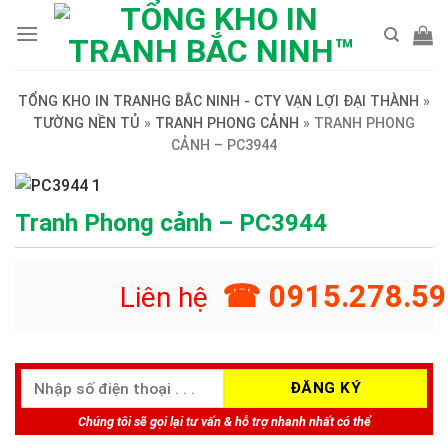
Skip
to
content
TỔNG KHO IN TRANHG BẮC NINH - CTY VẠN LỢI ĐẠI THÀNH
»
TƯỜNG NỀN TỦ
»
TRANH PHONG CẢNH
»
TRANH PHONG
CẢNH – PC3944
Tranh Phong cảnh – PC3944
☎ 0915.278.59
Liên hệ
Chúng tôi sẽ gọi lại tư vấn & hỗ trợ nhanh nhất có thể