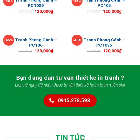
Tranh Phong Cảnh –
Tranh Phong Cảnh –
-45%
-45%
PC1039
PC105
120,000
₫
120,000
₫
220,000
₫
220,000
₫
Tranh Phong Cảnh –
Tranh Phong Cảnh –
-45%
-45%
PC106
PC1035
120,000
₫
120,000
₫
220,000
₫
220,000
₫
Bạn đang cần tư vấn thiết kế in tranh ?
Liên hệ ngay để nhận được tư vấn thiết kế hoàn toàn miễn phí!
0915.278.598
TIN TỨC