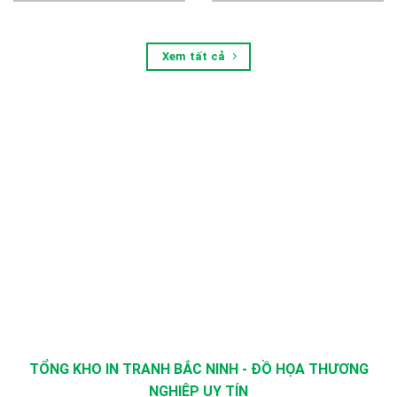
Xem tất cả
TỔNG KHO IN TRANH BẮC NINH - ĐỒ HỌA THƯƠNG
NGHIỆP UY TÍN