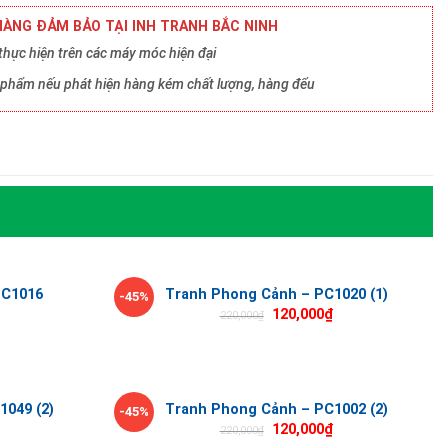
ÀNG ĐẢM BẢO TẠI INH TRANH BẮC NINH
hực hiện trên các máy móc hiện đại
ản phẩm nếu phát hiện hàng kém chất lượng, hàng đểu
PC1016
Tranh Phong Cảnh – PC1020 (1)
-45%
120,000
₫
220,000
₫
1049 (2)
Tranh Phong Cảnh – PC1002 (2)
-45%
120,000
₫
220,000
₫