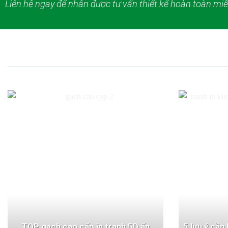
Liên hệ ngay để nhận được tư vấn thiết kế hoàn toàn miễ
TOP gạch cao cấp in tranh 5D ấn
5 lưu ý cần