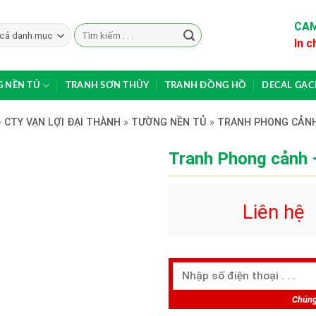
CAM
Search
In c
for:
 NỀN TỦ
TRANH SƠN THỦY
TRANH ĐỒNG HỒ
DECAL GẠ
 CTY VẠN LỢI ĐẠI THÀNH
»
TƯỜNG NỀN TỦ
»
TRANH PHONG CẢN
Tranh Phong cảnh
Liên hệ
Chúng 