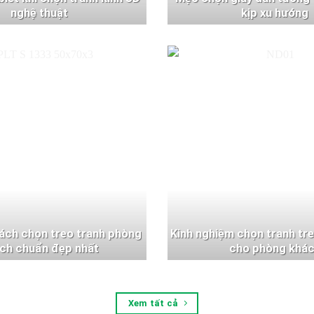
nghệ thuật
kịp xu hướng
ách chọn treo tranh phòng
Kinh nghiệm chọn tranh tr
ch chuẩn đẹp nhất
cho phòng khá
Xem tất cả