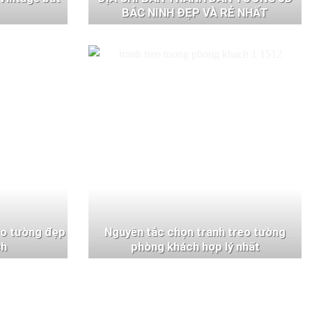
BẮC NINH ĐẸP VÀ RẺ NHẤT
eo tường đẹp
Nguyên tắc chọn tranh treo tường
ch
phòng khách hợp lý nhất