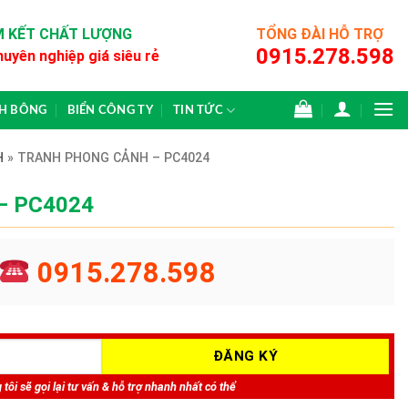
 KẾT CHẤT LƯỢNG
TỔNG ĐÀI HỖ TRỢ
0915.278.598
huyên nghiệp giá siêu rẻ
CH BÔNG
BIỂN CÔNG TY
TIN TỨC
H
»
TRANH PHONG CẢNH – PC4024
 – PC4024
0915.278.598
tôi sẽ gọi lại tư vấn & hỗ trợ nhanh nhất có thể