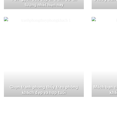
tượng nhất hiện nay
Chọn tranh phong thủy treo phòng
Mách bạn c
khách đẹp và hợp tuổi
khá