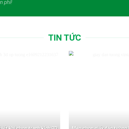
n phí!
TIN TỨC
 biết khi chọn tranh kính 3D
Mẹo chọn giấy dán tường 