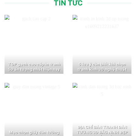
TIN TỨC
TOP gạch cao cấp in tranh
5 lưu ý cần biết khi chọn
5D ấn tượng nhất hiện nay
tranh kính 3D nghệ thuật
ĐỊA CHỈ BÁN TRANH DÁN
Mẹo chọn giấy dán tường
TƯỜNG 3D BẮC NINH ĐẸP