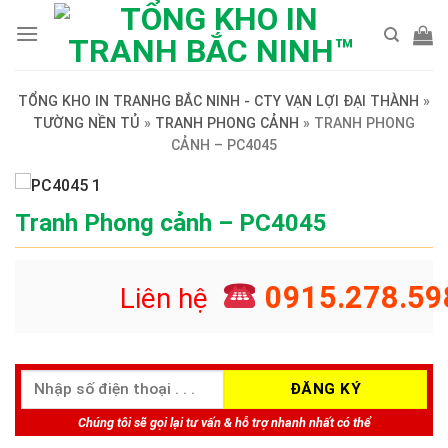
Skip
to
content
TỔNG KHO IN TRANHG BẮC NINH - CTY VẠN LỢI ĐẠI THÀNH
»
TƯỜNG NỀN TỦ
»
TRANH PHONG CẢNH
»
TRANH PHONG
CẢNH – PC4045
Tranh Phong cảnh – PC4045
0915.278.59
Liên hệ
Chúng tôi sẽ gọi lại tư vấn & hỗ trợ nhanh nhất có thể