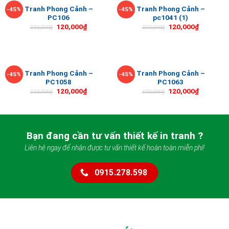
Tranh Phong Cảnh –
Tranh Phong Cảnh –
-45%
-45%
PC106
pc1041 (1)
120,000
₫
120,000
₫
220,000
₫
220,000
₫
Tranh Phong Cảnh –
Tranh Phong Cảnh –
-45%
-45%
PC1058
PC1063
120,000
₫
120,000
₫
220,000
₫
220,000
₫
Bạn đang cần tư vấn thiết kế in tranh ?
Liên hệ ngay để nhận được tư vấn thiết kế hoàn toàn miễn phí!
0915.278.598