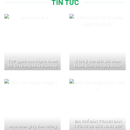
TIN TỨC
TOP gạch cao cấp in tranh
5 lưu ý cần biết khi chọn
5D ấn tượng nhất hiện nay
tranh kính 3D nghệ thuật
ĐỊA CHỈ BÁN TRANH DÁN
Mẹo chọn giấy dán tường
TƯỜNG 3D BẮC NINH ĐẸP