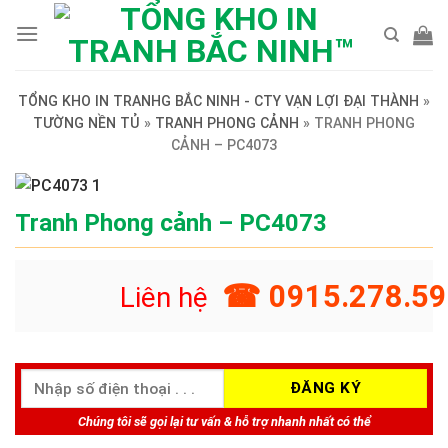
Skip
to
content
TỔNG KHO IN TRANHG BẮC NINH - CTY VẠN LỢI ĐẠI THÀNH
»
TƯỜNG NỀN TỦ
»
TRANH PHONG CẢNH
»
TRANH PHONG
CẢNH – PC4073
Tranh Phong cảnh – PC4073
☎ 0915.278.59
Liên hệ
Chúng tôi sẽ gọi lại tư vấn & hỗ trợ nhanh nhất có thể