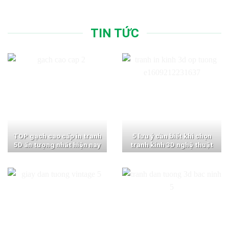
TIN TỨC
TOP gạch cao cấp in tranh
5 lưu ý cần biết khi chọn
5D ấn tượng nhất hiện nay
tranh kính 3D nghệ thuật