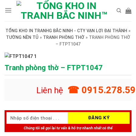
Skip
to
content
TỔNG KHO IN TRANHG BẮC NINH - CTY VẠN LỢI ĐẠI THÀNH
»
TƯỜNG NỀN TỦ
»
TRANH PHÒNG THỜ
»
TRANH PHÒNG THỜ
– FTPT1047
Tranh phòng thờ – FTPT1047
☎ 0915.278.59
Liên hệ
Chúng tôi sẽ gọi lại tư vấn & hỗ trợ nhanh nhất có thể