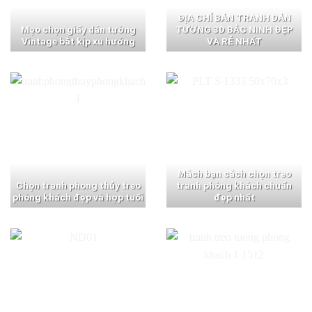
ĐỊA CHỈ BÁN TRANH DÁN
Mẹo chọn giấy dán tường
TƯỜNG 3D BẮC NINH ĐẸP
Vintage bắt kịp xu hướng
VÀ RẺ NHẤT
Mách bạn cách chọn treo
Chọn tranh phong thủy treo
tranh phòng khách chuẩn
phòng khách đẹp và hợp tuổi
đẹp nhất