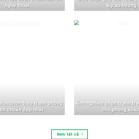
nghệ thuật
kịp xu hướng
ách chọn treo tranh phòng
Kinh nghiệm chọn tranh tr
ch chuẩn đẹp nhất
cho phòng khá
Xem tất cả