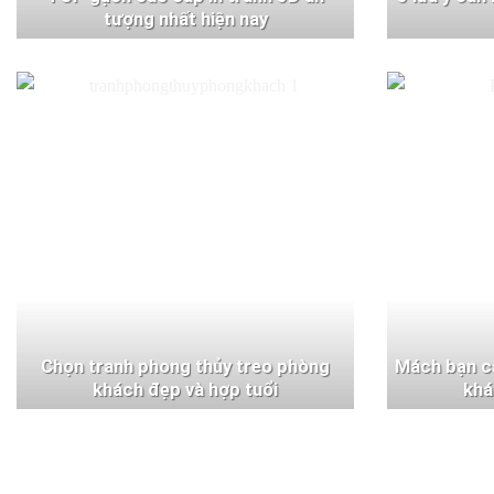
tượng nhất hiện nay
Chọn tranh phong thủy treo phòng
Mách bạn c
khách đẹp và hợp tuổi
khá