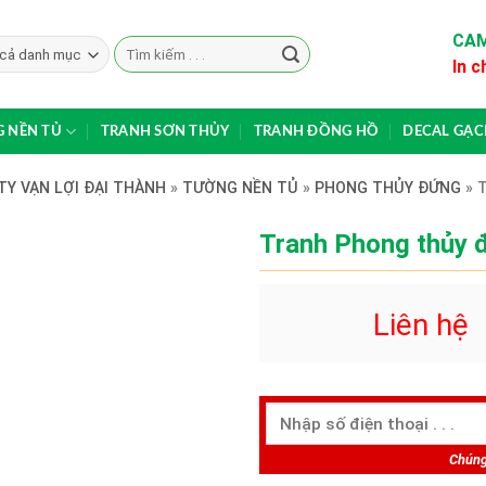
CAM
Search
In c
for:
 NỀN TỦ
TRANH SƠN THỦY
TRANH ĐỒNG HỒ
DECAL GẠ
TY VẠN LỢI ĐẠI THÀNH
»
TƯỜNG NỀN TỦ
»
PHONG THỦY ĐỨNG
»
Tranh Phong thủy
Liên hệ
Chúng 