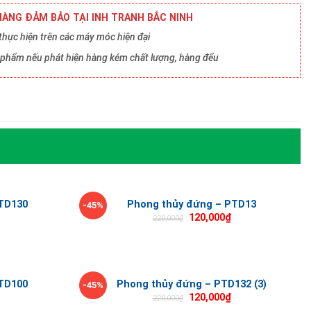
ÀNG ĐẢM BẢO TẠI INH TRANH BẮC NINH
hực hiện trên các máy móc hiện đại
ản phẩm nếu phát hiện hàng kém chất lượng, hàng đểu
TD130
Phong thủy đứng – PTD13
-45%
120,000
₫
220,000
₫
TD100
Phong thủy đứng – PTD132 (3)
-45%
120,000
₫
220,000
₫