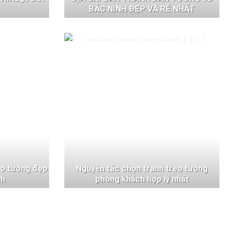
BẮC NINH ĐẸP VÀ RẺ NHẤT
eo tường đẹp
Nguyên tắc chọn tranh treo tường
ch
phòng khách hợp lý nhất