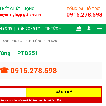
 KẾT CHẤT LƯỢNG
TỔNG ĐÀI HỖ TRỢ
0915.278.598
huyên nghiệp giá siêu rẻ
CH BÔNG
BIỂN CÔNG TY
TIN TỨC
TRANH PHONG THỦY ĐỨNG – PTD251
 đứng – PTD251
☎ 0915.278.598
tôi sẽ gọi lại tư vấn & hỗ trợ nhanh nhất có thể