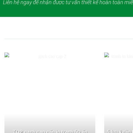
Liên hệ ngay để nhận được tư vấn thiết kế hoàn toàn miễ
TOP gạch cao cấp in tranh 5D ấn
5 lưu ý cần