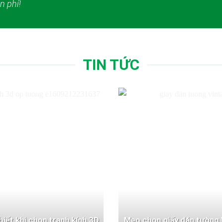
n phí!
TIN TỨC
 biết khi chọn tranh kính 3D
Mẹo chọn giấy dán tường 