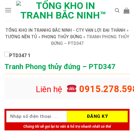
Skip
to
content
TỔNG KHO IN TRANHG BẮC NINH - CTY VẠN LỢI ĐẠI THÀNH
»
TƯỜNG NỀN TỦ
»
PHONG THỦY ĐỨNG
»
TRANH PHONG THỦY
ĐỨNG – PTD347
Tranh Phong thủy đứng – PTD347
0915.278.59
Liên hệ
Chúng tôi sẽ gọi lại tư vấn & hỗ trợ nhanh nhất có thể