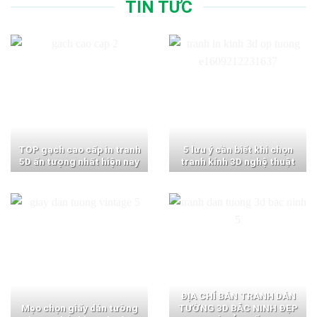
TIN TỨC
TOP gạch cao cấp in tranh
5 lưu ý cần biết khi chọn
5D ấn tượng nhất hiện nay
tranh kính 3D nghệ thuật
ĐỊA CHỈ BÁN TRANH DÁN
Mẹo chọn giấy dán tường
TƯỜNG 3D BẮC NINH ĐẸP