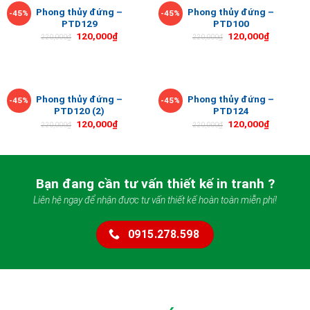
Phong thủy đứng –
Phong thủy đứng –
-45%
-45%
PTD129
PTD100
120,000
₫
120,000
₫
220,000
₫
220,000
₫
Phong thủy đứng –
Phong thủy đứng –
-45%
-45%
PTD120 (2)
PTD124
120,000
₫
120,000
₫
220,000
₫
220,000
₫
Bạn đang cần tư vấn thiết kế in tranh ?
Liên hệ ngay để nhận được tư vấn thiết kế hoàn toàn miễn phí!
0915.278.598