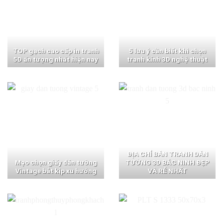
TOP gạch cao cấp in tranh
5 lưu ý cần biết khi chọn
5D ấn tượng nhất hiện nay
tranh kính 3D nghệ thuật
ĐỊA CHỈ BÁN TRANH DÁN
Mẹo chọn giấy dán tường
TƯỜNG 3D BẮC NINH ĐẸP
Vintage bắt kịp xu hướng
VÀ RẺ NHẤT