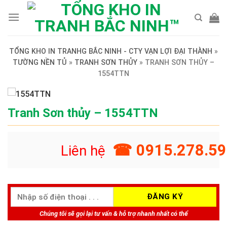
Skip
to
content
TỔNG KHO IN TRANHG BẮC NINH - CTY VẠN LỢI ĐẠI THÀNH
»
TƯỜNG NỀN TỦ
»
TRANH SƠN THỦY
»
TRANH SƠN THỦY –
1554TTN
Tranh Sơn thủy – 1554TTN
☎ 0915.278.59
Liên hệ
Chúng tôi sẽ gọi lại tư vấn & hỗ trợ nhanh nhất có thể