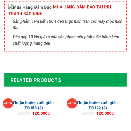
MUA HÀNG ĐẢM BẢO TẠI INH
TRANH BẮC NINH
Sản phảm cam kết 100% đều thực hiện trên các máy móc hiện
đại
Đền gấp 10 lần giá trị của sản phẩm nếu phát hiện hàng kém
chất lượng, hàng đểu
RELATED PRODUCTS
Thuận buồm xuôi gió –
Thuận buồm xuôi gió –
-45%
-45%
TB153 (2)
TB122 (2)
120,000
₫
120,000
₫
220,000
₫
220,000
₫