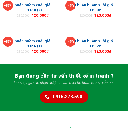
Thuận buồm xuôi gió –
Thuận buồm xuôi gió –
-45%
-45%
TB130 (2)
TB136
120,000
₫
120,000
₫
220,000
₫
220,000
₫
Thuận buồm xuôi gió –
Thuận buồm xuôi gió –
-45%
-45%
TB154 (1)
TB126
120,000
₫
120,000
₫
220,000
₫
220,000
₫
Bạn đang cần tư vấn thiết kế in tranh ?
Liên hệ ngay để nhận được tư vấn thiết kế hoàn toàn miễn phí!
0915.278.598