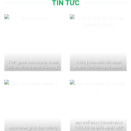
TIN TỨC
TOP gạch cao cấp in tranh
5 lưu ý cần biết khi chọn
5D ấn tượng nhất hiện nay
tranh kính 3D nghệ thuật
ĐỊA CHỈ BÁN TRANH DÁN
Mẹo chọn giấy dán tường
TƯỜNG 3D BẮC NINH ĐẸP