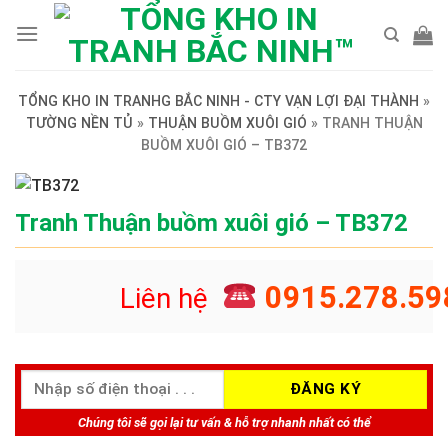
Skip
to
content
TỔNG KHO IN TRANHG BẮC NINH - CTY VẠN LỢI ĐẠI THÀNH
»
TƯỜNG NỀN TỦ
»
THUẬN BUỒM XUÔI GIÓ
»
TRANH THUẬN
BUỒM XUÔI GIÓ – TB372
Tranh Thuận buồm xuôi gió – TB372
0915.278.59
Liên hệ
Chúng tôi sẽ gọi lại tư vấn & hỗ trợ nhanh nhất có thể