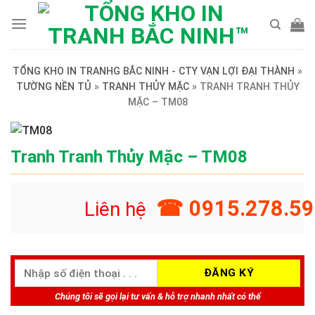
Skip
to
content
TỔNG KHO IN TRANHG BẮC NINH - CTY VẠN LỢI ĐẠI THÀNH
»
TƯỜNG NỀN TỦ
»
TRANH THỦY MẶC
»
TRANH TRANH THỦY
MẶC – TM08
Tranh Tranh Thủy Mặc – TM08
☎ 0915.278.59
Liên hệ
Chúng tôi sẽ gọi lại tư vấn & hỗ trợ nhanh nhất có thể