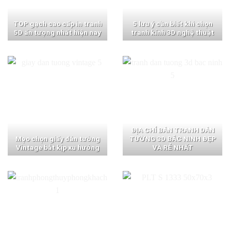
TOP gạch cao cấp in tranh
5 lưu ý cần biết khi chọn
5D ấn tượng nhất hiện nay
tranh kính 3D nghệ thuật
ĐỊA CHỈ BÁN TRANH DÁN
Mẹo chọn giấy dán tường
TƯỜNG 3D BẮC NINH ĐẸP
Vintage bắt kịp xu hướng
VÀ RẺ NHẤT