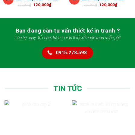
120,000
₫
120,000
₫
220,000
₫
220,000
₫
Bạn đang cần tư vấn thiết kế in tranh ?
Liên hệ ngay để nhận được tư vấn thiết kế hoàn toàn miễn phí!
0915.278.598
TIN TỨC