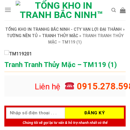
Skip
to
content
TỔNG KHO IN TRANHG BẮC NINH - CTY VẠN LỢI ĐẠI THÀNH
»
TƯỜNG NỀN TỦ
»
TRANH THỦY MẶC
»
TRANH TRANH THỦY
MẶC – TM119 (1)
Tranh Tranh Thủy Mặc – TM119 (1)
0915.278.59
Liên hệ
Chúng tôi sẽ gọi lại tư vấn & hỗ trợ nhanh nhất có thể