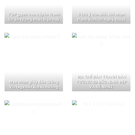
TOP gạch cao cấp in tranh
5 lưu ý cần biết khi chọn
5D ấn tượng nhất hiện nay
tranh kính 3D nghệ thuật
ĐỊA CHỈ BÁN TRANH DÁN
Mẹo chọn giấy dán tường
TƯỜNG 3D BẮC NINH ĐẸP
Vintage bắt kịp xu hướng
VÀ RẺ NHẤT