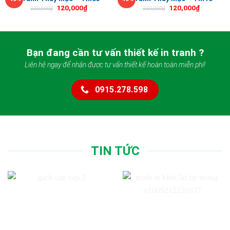
120,000
₫
120,000
₫
220,000
₫
220,000
₫
Bạn đang cần tư vấn thiết kế in tranh ?
Liên hệ ngay để nhận được tư vấn thiết kế hoàn toàn miễn phí!
0915.278.598
TIN TỨC