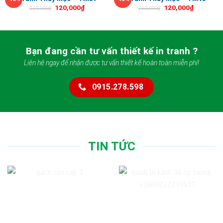
120,000
₫
120,000
₫
220,000
₫
220,000
₫
Bạn đang cần tư vấn thiết kế in tranh ?
Liên hệ ngay để nhận được tư vấn thiết kế hoàn toàn miễn phí!
0915.278.598
TIN TỨC