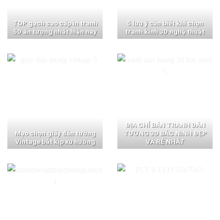
TOP gạch cao cấp in tranh
5 lưu ý cần biết khi chọn
5D ấn tượng nhất hiện nay
tranh kính 3D nghệ thuật
ĐỊA CHỈ BÁN TRANH DÁN
Mẹo chọn giấy dán tường
TƯỜNG 3D BẮC NINH ĐẸP
Vintage bắt kịp xu hướng
VÀ RẺ NHẤT