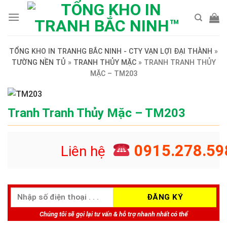
Skip
to
content
TỔNG KHO IN TRANHG BẮC NINH - CTY VẠN LỢI ĐẠI THÀNH
»
TƯỜNG NỀN TỦ
»
TRANH THỦY MẶC
»
TRANH TRANH THỦY
MẶC – TM203
Tranh Tranh Thủy Mặc – TM203
0915.278.59
Liên hệ
Chúng tôi sẽ gọi lại tư vấn & hỗ trợ nhanh nhất có thể