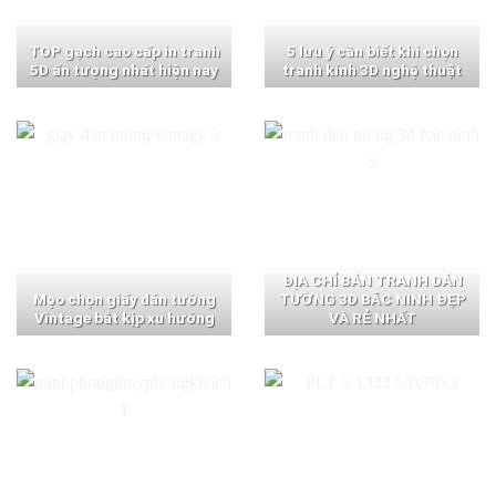
TOP gạch cao cấp in tranh
5 lưu ý cần biết khi chọn
5D ấn tượng nhất hiện nay
tranh kính 3D nghệ thuật
ĐỊA CHỈ BÁN TRANH DÁN
Mẹo chọn giấy dán tường
TƯỜNG 3D BẮC NINH ĐẸP
Vintage bắt kịp xu hướng
VÀ RẺ NHẤT