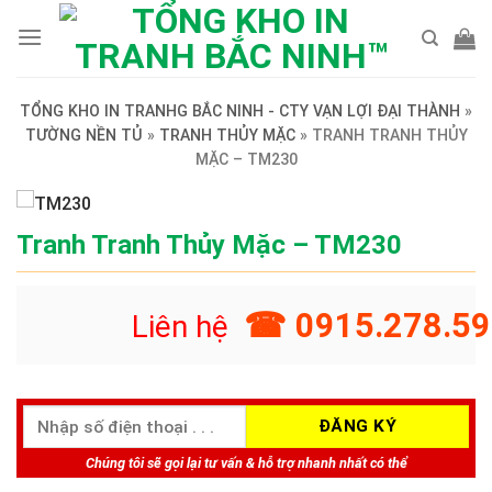
Skip
to
content
TỔNG KHO IN TRANHG BẮC NINH - CTY VẠN LỢI ĐẠI THÀNH
»
TƯỜNG NỀN TỦ
»
TRANH THỦY MẶC
»
TRANH TRANH THỦY
MẶC – TM230
Tranh Tranh Thủy Mặc – TM230
☎ 0915.278.59
Liên hệ
Chúng tôi sẽ gọi lại tư vấn & hỗ trợ nhanh nhất có thể