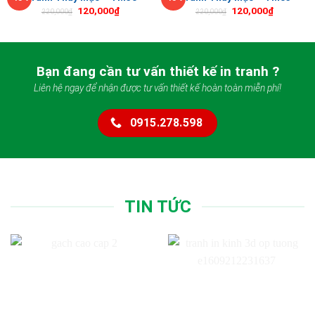
120,000
₫
120,000
₫
220,000
₫
220,000
₫
Bạn đang cần tư vấn thiết kế in tranh ?
Liên hệ ngay để nhận được tư vấn thiết kế hoàn toàn miễn phí!
0915.278.598
TIN TỨC