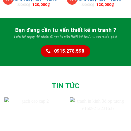
120,000
₫
120,000
₫
220,000
₫
220,000
₫
Bạn đang cần tư vấn thiết kế in tranh ?
Liên hệ ngay để nhận được tư vấn thiết kế hoàn toàn miễn phí!
0915.278.598
TIN TỨC