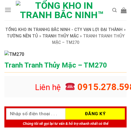
Skip
to
content
TỔNG KHO IN TRANHG BẮC NINH - CTY VẠN LỢI ĐẠI THÀNH
»
TƯỜNG NỀN TỦ
»
TRANH THỦY MẶC
»
TRANH TRANH THỦY
MẶC – TM270
Tranh Tranh Thủy Mặc – TM270
0915.278.59
Liên hệ
Chúng tôi sẽ gọi lại tư vấn & hỗ trợ nhanh nhất có thể