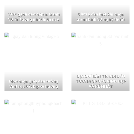
TOP gạch cao cấp in tranh
5 lưu ý cần biết khi chọn
5D ấn tượng nhất hiện nay
tranh kính 3D nghệ thuật
ĐỊA CHỈ BÁN TRANH DÁN
Mẹo chọn giấy dán tường
TƯỜNG 3D BẮC NINH ĐẸP
Vintage bắt kịp xu hướng
VÀ RẺ NHẤT