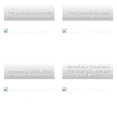
TOP gạch cao cấp in tranh
5 lưu ý cần biết khi chọn
5D ấn tượng nhất hiện nay
tranh kính 3D nghệ thuật
ĐỊA CHỈ BÁN TRANH DÁN
Mẹo chọn giấy dán tường
TƯỜNG 3D BẮC NINH ĐẸP
Vintage bắt kịp xu hướng
VÀ RẺ NHẤT