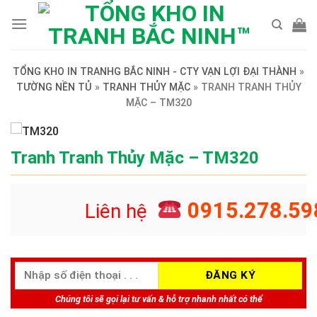
Skip
to
content
TỔNG KHO IN TRANHG BẮC NINH - CTY VẠN LỢI ĐẠI THÀNH
»
TƯỜNG NỀN TỦ
»
TRANH THỦY MẶC
»
TRANH TRANH THỦY
MẶC – TM320
Tranh Tranh Thủy Mặc – TM320
0915.278.59
Liên hệ
Chúng tôi sẽ gọi lại tư vấn & hỗ trợ nhanh nhất có thể