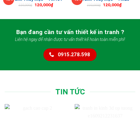
120,000
₫
120,000
₫
220,000
₫
220,000
₫
Bạn đang cần tư vấn thiết kế in tranh ?
Liên hệ ngay để nhận được tư vấn thiết kế hoàn toàn miễn phí!
0915.278.598
TIN TỨC