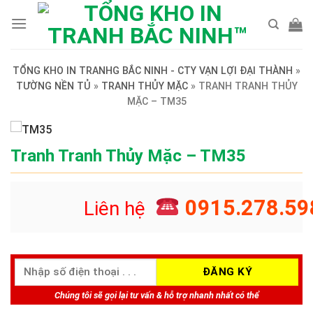
Skip
to
content
TỔNG KHO IN TRANHG BẮC NINH - CTY VẠN LỢI ĐẠI THÀNH
»
TƯỜNG NỀN TỦ
»
TRANH THỦY MẶC
»
TRANH TRANH THỦY
MẶC – TM35
Tranh Tranh Thủy Mặc – TM35
0915.278.59
Liên hệ
Chúng tôi sẽ gọi lại tư vấn & hỗ trợ nhanh nhất có thể