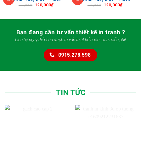
120,000
₫
120,000
₫
220,000
₫
220,000
₫
Bạn đang cần tư vấn thiết kế in tranh ?
Liên hệ ngay để nhận được tư vấn thiết kế hoàn toàn miễn phí!
0915.278.598
TIN TỨC