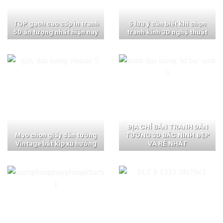
TOP gạch cao cấp in tranh
5 lưu ý cần biết khi chọn
5D ấn tượng nhất hiện nay
tranh kính 3D nghệ thuật
ĐỊA CHỈ BÁN TRANH DÁN
Mẹo chọn giấy dán tường
TƯỜNG 3D BẮC NINH ĐẸP
Vintage bắt kịp xu hướng
VÀ RẺ NHẤT