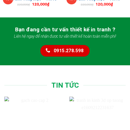
120,000
₫
120,000
₫
220,000
₫
220,000
₫
Bạn đang cần tư vấn thiết kế in tranh ?
Liên hệ ngay để nhận được tư vấn thiết kế hoàn toàn miễn phí!
0915.278.598
TIN TỨC