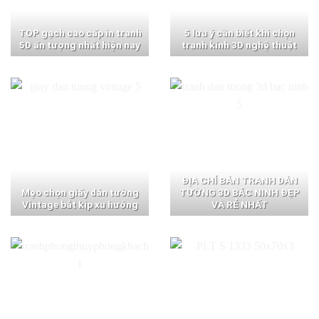
TOP gạch cao cấp in tranh
5 lưu ý cần biết khi chọn
5D ấn tượng nhất hiện nay
tranh kính 3D nghệ thuật
ĐỊA CHỈ BÁN TRANH DÁN
Mẹo chọn giấy dán tường
TƯỜNG 3D BẮC NINH ĐẸP
Vintage bắt kịp xu hướng
VÀ RẺ NHẤT