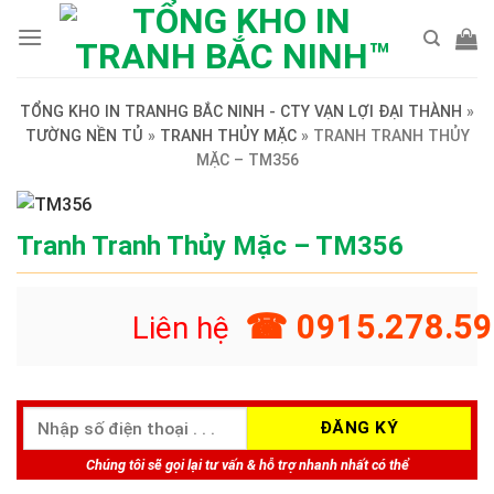
Skip
to
content
TỔNG KHO IN TRANHG BẮC NINH - CTY VẠN LỢI ĐẠI THÀNH
»
TƯỜNG NỀN TỦ
»
TRANH THỦY MẶC
»
TRANH TRANH THỦY
MẶC – TM356
Tranh Tranh Thủy Mặc – TM356
☎ 0915.278.59
Liên hệ
Chúng tôi sẽ gọi lại tư vấn & hỗ trợ nhanh nhất có thể