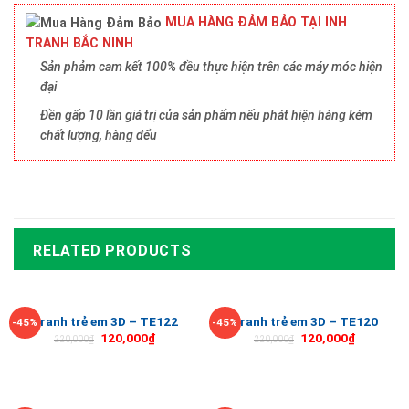
MUA HÀNG ĐẢM BẢO TẠI INH
TRANH BẮC NINH
Sản phảm cam kết 100% đều thực hiện trên các máy móc hiện
đại
Đền gấp 10 lần giá trị của sản phẩm nếu phát hiện hàng kém
chất lượng, hàng đểu
RELATED PRODUCTS
Tranh trẻ em 3D – TE122
Tranh trẻ em 3D – TE120
-45%
-45%
120,000
₫
120,000
₫
220,000
₫
220,000
₫