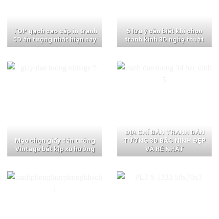
TOP gạch cao cấp in tranh
5 lưu ý cần biết khi chọn
5D ấn tượng nhất hiện nay
tranh kính 3D nghệ thuật
ĐỊA CHỈ BÁN TRANH DÁN
Mẹo chọn giấy dán tường
TƯỜNG 3D BẮC NINH ĐẸP
Vintage bắt kịp xu hướng
VÀ RẺ NHẤT