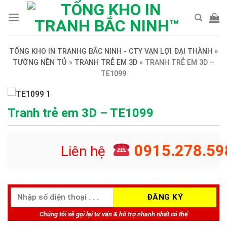
Skip
to
content
TỔNG KHO IN TRANHG BẮC NINH - CTY VẠN LỢI ĐẠI THÀNH
»
TƯỜNG NỀN TỦ
»
TRANH TRẺ EM 3D
»
TRANH TRẺ EM 3D –
TE1099
Tranh trẻ em 3D – TE1099
0915.278.59
Liên hệ
Chúng tôi sẽ gọi lại tư vấn & hỗ trợ nhanh nhất có thể