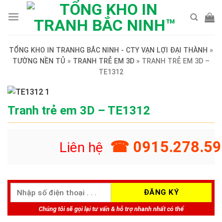
Skip
to
content
TỔNG KHO IN TRANHG BẮC NINH - CTY VẠN LỢI ĐẠI THÀNH
»
TƯỜNG NỀN TỦ
»
TRANH TRẺ EM 3D
»
TRANH TRẺ EM 3D –
TE1312
Tranh trẻ em 3D – TE1312
☎ 0915.278.59
Liên hệ
Chúng tôi sẽ gọi lại tư vấn & hỗ trợ nhanh nhất có thể