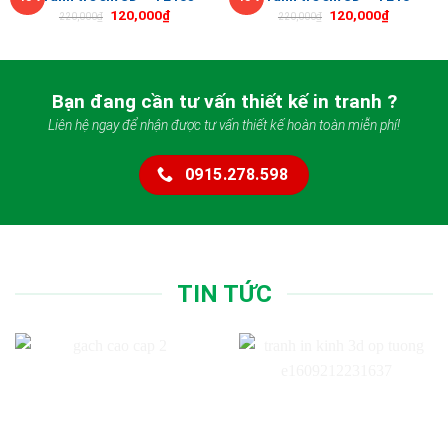
120,000
₫
120,000
₫
220,000
₫
220,000
₫
Bạn đang cần tư vấn thiết kế in tranh ?
Liên hệ ngay để nhận được tư vấn thiết kế hoàn toàn miễn phí!
0915.278.598
TIN TỨC