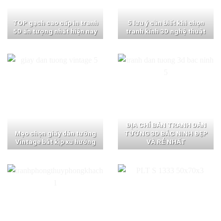
TOP gạch cao cấp in tranh
5 lưu ý cần biết khi chọn
5D ấn tượng nhất hiện nay
tranh kính 3D nghệ thuật
ĐỊA CHỈ BÁN TRANH DÁN
Mẹo chọn giấy dán tường
TƯỜNG 3D BẮC NINH ĐẸP
Vintage bắt kịp xu hướng
VÀ RẺ NHẤT