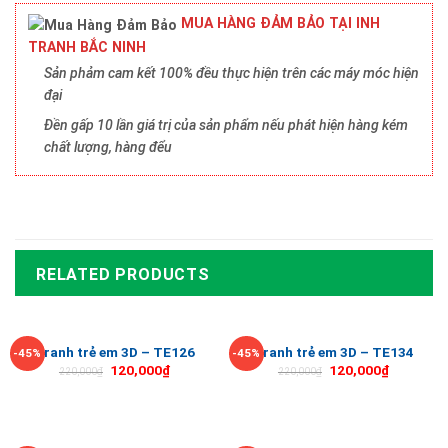
MUA HÀNG ĐẢM BẢO TẠI INH
TRANH BẮC NINH
Sản phảm cam kết 100% đều thực hiện trên các máy móc hiện
đại
Đền gấp 10 lần giá trị của sản phẩm nếu phát hiện hàng kém
chất lượng, hàng đểu
RELATED PRODUCTS
Tranh trẻ em 3D – TE126
Tranh trẻ em 3D – TE134
-45%
-45%
120,000
₫
120,000
₫
220,000
₫
220,000
₫