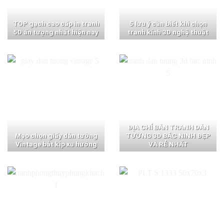
TOP gạch cao cấp in tranh
5 lưu ý cần biết khi chọn
5D ấn tượng nhất hiện nay
tranh kính 3D nghệ thuật
ĐỊA CHỈ BÁN TRANH DÁN
Mẹo chọn giấy dán tường
TƯỜNG 3D BẮC NINH ĐẸP
Vintage bắt kịp xu hướng
VÀ RẺ NHẤT