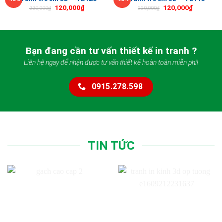
120,000
₫
120,000
₫
220,000
₫
220,000
₫
Bạn đang cần tư vấn thiết kế in tranh ?
Liên hệ ngay để nhận được tư vấn thiết kế hoàn toàn miễn phí!
0915.278.598
TIN TỨC