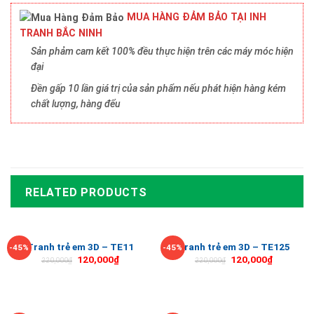
MUA HÀNG ĐẢM BẢO TẠI INH
TRANH BẮC NINH
Sản phảm cam kết 100% đều thực hiện trên các máy móc hiện
đại
Đền gấp 10 lần giá trị của sản phẩm nếu phát hiện hàng kém
chất lượng, hàng đểu
RELATED PRODUCTS
Tranh trẻ em 3D – TE11
Tranh trẻ em 3D – TE125
-45%
-45%
120,000
₫
120,000
₫
220,000
₫
220,000
₫