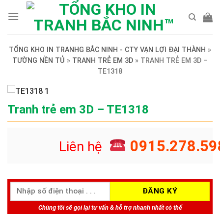
Skip
to
content
TỔNG KHO IN TRANHG BẮC NINH - CTY VẠN LỢI ĐẠI THÀNH
»
TƯỜNG NỀN TỦ
»
TRANH TRẺ EM 3D
»
TRANH TRẺ EM 3D –
TE1318
Tranh trẻ em 3D – TE1318
0915.278.59
Liên hệ
Chúng tôi sẽ gọi lại tư vấn & hỗ trợ nhanh nhất có thể