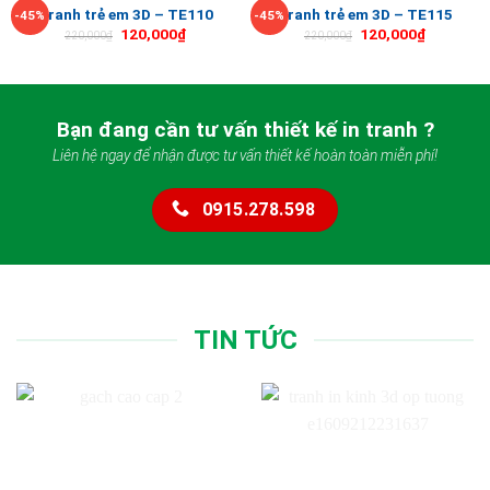
Tranh trẻ em 3D – TE110
Tranh trẻ em 3D – TE115
-45%
-45%
120,000
₫
120,000
₫
220,000
₫
220,000
₫
Bạn đang cần tư vấn thiết kế in tranh ?
Liên hệ ngay để nhận được tư vấn thiết kế hoàn toàn miễn phí!
0915.278.598
TIN TỨC