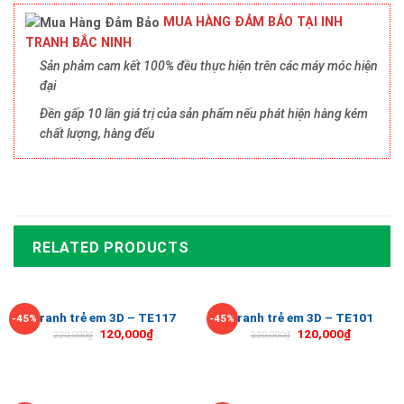
MUA HÀNG ĐẢM BẢO TẠI INH
TRANH BẮC NINH
Sản phảm cam kết 100% đều thực hiện trên các máy móc hiện
đại
Đền gấp 10 lần giá trị của sản phẩm nếu phát hiện hàng kém
chất lượng, hàng đểu
RELATED PRODUCTS
Tranh trẻ em 3D – TE117
Tranh trẻ em 3D – TE101
-45%
-45%
120,000
₫
120,000
₫
220,000
₫
220,000
₫