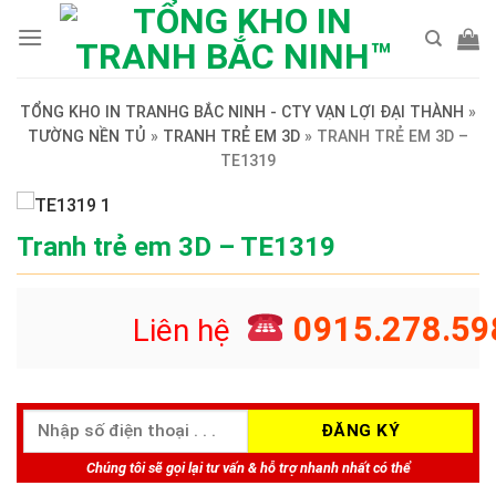
Skip
to
content
TỔNG KHO IN TRANHG BẮC NINH - CTY VẠN LỢI ĐẠI THÀNH
»
TƯỜNG NỀN TỦ
»
TRANH TRẺ EM 3D
»
TRANH TRẺ EM 3D –
TE1319
Tranh trẻ em 3D – TE1319
0915.278.59
Liên hệ
Chúng tôi sẽ gọi lại tư vấn & hỗ trợ nhanh nhất có thể