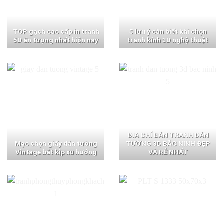
TOP gạch cao cấp in tranh
5 lưu ý cần biết khi chọn
5D ấn tượng nhất hiện nay
tranh kính 3D nghệ thuật
ĐỊA CHỈ BÁN TRANH DÁN
Mẹo chọn giấy dán tường
TƯỜNG 3D BẮC NINH ĐẸP
Vintage bắt kịp xu hướng
VÀ RẺ NHẤT