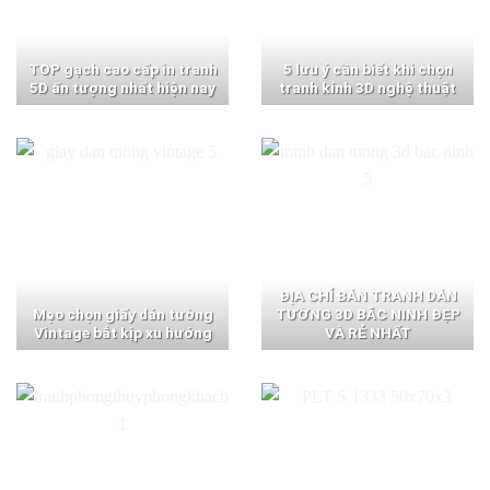
TOP gạch cao cấp in tranh
5 lưu ý cần biết khi chọn
5D ấn tượng nhất hiện nay
tranh kính 3D nghệ thuật
ĐỊA CHỈ BÁN TRANH DÁN
Mẹo chọn giấy dán tường
TƯỜNG 3D BẮC NINH ĐẸP
Vintage bắt kịp xu hướng
VÀ RẺ NHẤT