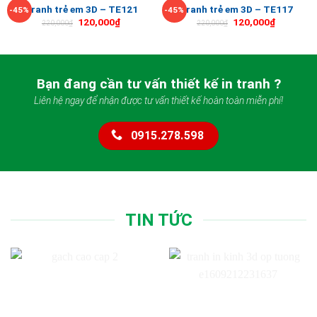
Tranh trẻ em 3D – TE121
Tranh trẻ em 3D – TE117
-45%
-45%
120,000
₫
120,000
₫
220,000
₫
220,000
₫
Bạn đang cần tư vấn thiết kế in tranh ?
Liên hệ ngay để nhận được tư vấn thiết kế hoàn toàn miễn phí!
0915.278.598
TIN TỨC