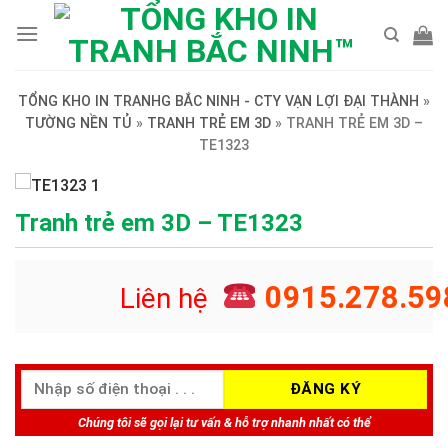
Skip
to
content
TỔNG KHO IN TRANHG BẮC NINH - CTY VẠN LỢI ĐẠI THÀNH
»
TƯỜNG NỀN TỦ
»
TRANH TRẺ EM 3D
»
TRANH TRẺ EM 3D –
TE1323
Tranh trẻ em 3D – TE1323
0915.278.59
Liên hệ
Chúng tôi sẽ gọi lại tư vấn & hỗ trợ nhanh nhất có thể