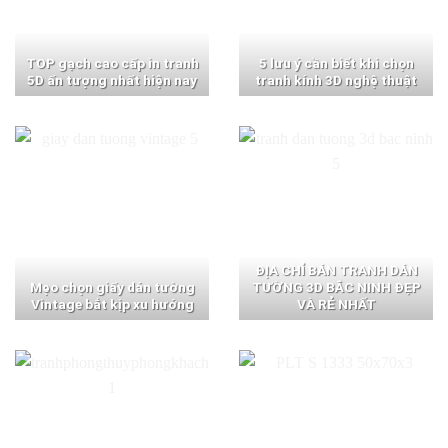
TOP gạch cao cấp in tranh
5 lưu ý cần biết khi chọn
5D ấn tượng nhất hiện nay
tranh kính 3D nghệ thuật
ĐỊA CHỈ BÁN TRANH DÁN
Mẹo chọn giấy dán tường
TƯỜNG 3D BẮC NINH ĐẸP
Vintage bắt kịp xu hướng
VÀ RẺ NHẤT