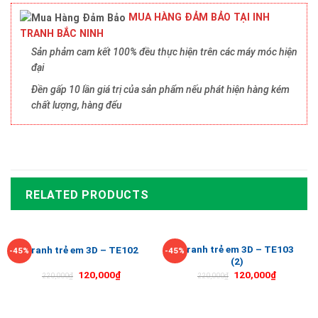
MUA HÀNG ĐẢM BẢO TẠI INH
TRANH BẮC NINH
Sản phảm cam kết 100% đều thực hiện trên các máy móc hiện
đại
Đền gấp 10 lần giá trị của sản phẩm nếu phát hiện hàng kém
chất lượng, hàng đểu
RELATED PRODUCTS
Tranh trẻ em 3D – TE103
Tranh trẻ em 3D – TE102
-45%
-45%
(2)
120,000
₫
120,000
₫
220,000
₫
220,000
₫