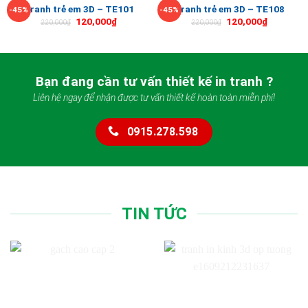
Tranh trẻ em 3D – TE101
Tranh trẻ em 3D – TE108
-45%
-45%
120,000
₫
120,000
₫
220,000
₫
220,000
₫
Bạn đang cần tư vấn thiết kế in tranh ?
Liên hệ ngay để nhận được tư vấn thiết kế hoàn toàn miễn phí!
0915.278.598
TIN TỨC