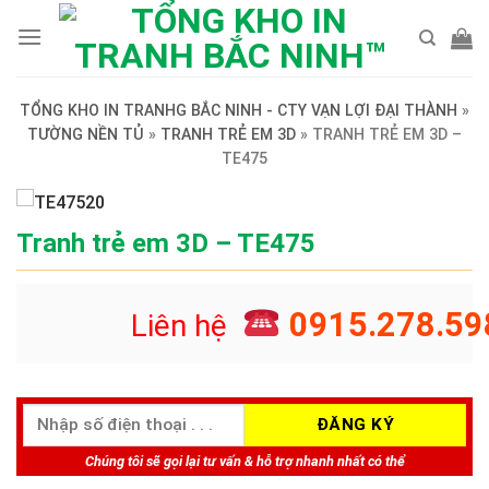
Skip
to
content
TỔNG KHO IN TRANHG BẮC NINH - CTY VẠN LỢI ĐẠI THÀNH
»
TƯỜNG NỀN TỦ
»
TRANH TRẺ EM 3D
»
TRANH TRẺ EM 3D –
TE475
Tranh trẻ em 3D – TE475
0915.278.59
Liên hệ
Chúng tôi sẽ gọi lại tư vấn & hỗ trợ nhanh nhất có thể