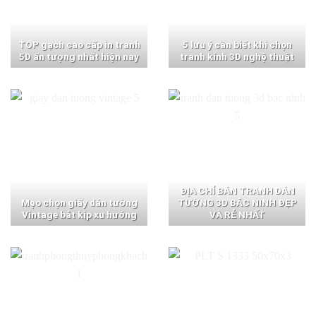
TOP gạch cao cấp in tranh
5 lưu ý cần biết khi chọn
5D ấn tượng nhất hiện nay
tranh kính 3D nghệ thuật
ĐỊA CHỈ BÁN TRANH DÁN
Mẹo chọn giấy dán tường
TƯỜNG 3D BẮC NINH ĐẸP
Vintage bắt kịp xu hướng
VÀ RẺ NHẤT