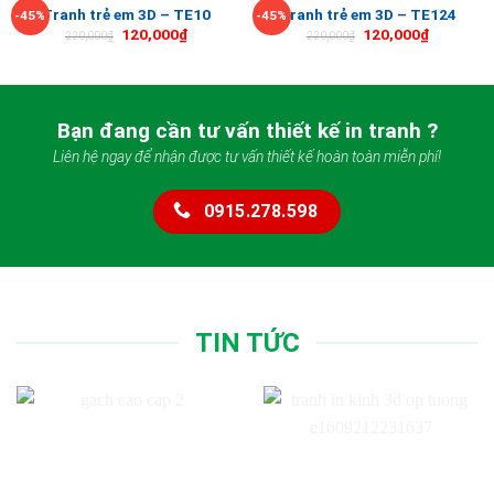
Tranh trẻ em 3D – TE10
Tranh trẻ em 3D – TE124
-45%
-45%
120,000
₫
120,000
₫
220,000
₫
220,000
₫
Bạn đang cần tư vấn thiết kế in tranh ?
Liên hệ ngay để nhận được tư vấn thiết kế hoàn toàn miễn phí!
0915.278.598
TIN TỨC