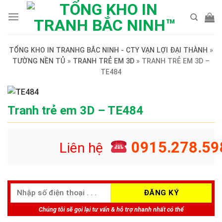
Skip
to
content
TỔNG KHO IN TRANHG BẮC NINH - CTY VẠN LỢI ĐẠI THÀNH
»
TƯỜNG NỀN TỦ
»
TRANH TRẺ EM 3D
»
TRANH TRẺ EM 3D –
TE484
Tranh trẻ em 3D – TE484
0915.278.59
Liên hệ
Chúng tôi sẽ gọi lại tư vấn & hỗ trợ nhanh nhất có thể