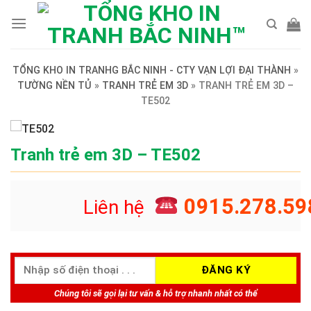
Skip
to
content
TỔNG KHO IN TRANHG BẮC NINH - CTY VẠN LỢI ĐẠI THÀNH
»
TƯỜNG NỀN TỦ
»
TRANH TRẺ EM 3D
»
TRANH TRẺ EM 3D –
TE502
Tranh trẻ em 3D – TE502
0915.278.59
Liên hệ
Chúng tôi sẽ gọi lại tư vấn & hỗ trợ nhanh nhất có thể