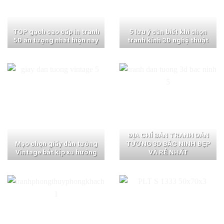
TOP gạch cao cấp in tranh
5 lưu ý cần biết khi chọn
5D ấn tượng nhất hiện nay
tranh kính 3D nghệ thuật
ĐỊA CHỈ BÁN TRANH DÁN
Mẹo chọn giấy dán tường
TƯỜNG 3D BẮC NINH ĐẸP
Vintage bắt kịp xu hướng
VÀ RẺ NHẤT