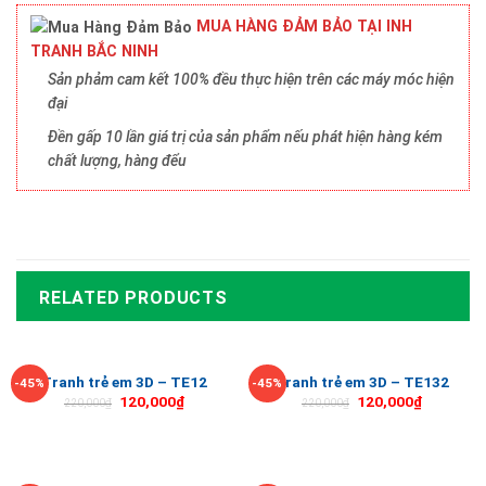
MUA HÀNG ĐẢM BẢO TẠI INH
TRANH BẮC NINH
Sản phảm cam kết 100% đều thực hiện trên các máy móc hiện
đại
Đền gấp 10 lần giá trị của sản phẩm nếu phát hiện hàng kém
chất lượng, hàng đểu
RELATED PRODUCTS
Tranh trẻ em 3D – TE12
Tranh trẻ em 3D – TE132
-45%
-45%
120,000
₫
120,000
₫
220,000
₫
220,000
₫