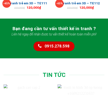
Tranh trẻ em 3D – TE111
Tranh trẻ em 3D – TE112
-45%
-45%
120,000
₫
120,000
₫
220,000
₫
220,000
₫
Bạn đang cần tư vấn thiết kế in tranh ?
Liên hệ ngay để nhận được tư vấn thiết kế hoàn toàn miễn phí!
0915.278.598
TIN TỨC