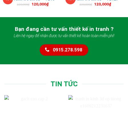
120,000
₫
120,000
₫
220,000
₫
220,000
₫
Bạn đang cần tư vấn thiết kế in tranh ?
Liên hệ ngay để nhận được tư vấn thiết kế hoàn toàn miễn phí!
0915.278.598
TIN TỨC