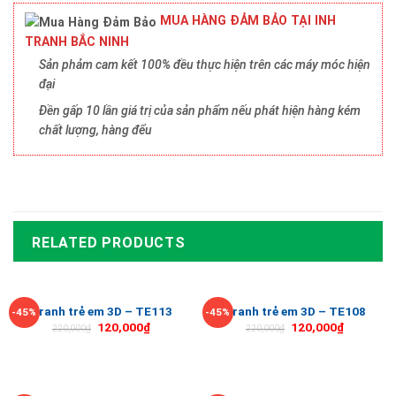
MUA HÀNG ĐẢM BẢO TẠI INH
TRANH BẮC NINH
Sản phảm cam kết 100% đều thực hiện trên các máy móc hiện
đại
Đền gấp 10 lần giá trị của sản phẩm nếu phát hiện hàng kém
chất lượng, hàng đểu
RELATED PRODUCTS
Tranh trẻ em 3D – TE113
Tranh trẻ em 3D – TE108
-45%
-45%
120,000
₫
120,000
₫
220,000
₫
220,000
₫