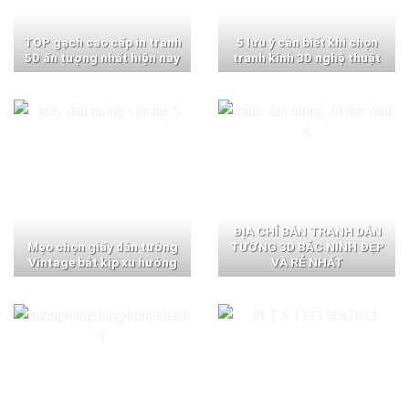
TOP gạch cao cấp in tranh
5 lưu ý cần biết khi chọn
5D ấn tượng nhất hiện nay
tranh kính 3D nghệ thuật
ĐỊA CHỈ BÁN TRANH DÁN
Mẹo chọn giấy dán tường
TƯỜNG 3D BẮC NINH ĐẸP
Vintage bắt kịp xu hướng
VÀ RẺ NHẤT