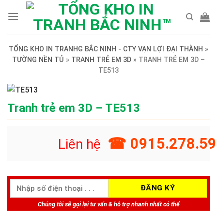
Skip
to
content
TỔNG KHO IN TRANHG BẮC NINH - CTY VẠN LỢI ĐẠI THÀNH
»
TƯỜNG NỀN TỦ
»
TRANH TRẺ EM 3D
»
TRANH TRẺ EM 3D –
TE513
Tranh trẻ em 3D – TE513
☎ 0915.278.59
Liên hệ
Chúng tôi sẽ gọi lại tư vấn & hỗ trợ nhanh nhất có thể