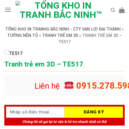
Skip
to
content
TỔNG KHO IN TRANHG BẮC NINH - CTY VẠN LỢI ĐẠI THÀNH
»
TƯỜNG NỀN TỦ
»
TRANH TRẺ EM 3D
»
TRANH TRẺ EM 3D –
TE517
Tranh trẻ em 3D – TE517
0915.278.59
Liên hệ
Chúng tôi sẽ gọi lại tư vấn & hỗ trợ nhanh nhất có thể