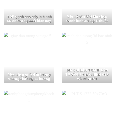
TOP gạch cao cấp in tranh
5 lưu ý cần biết khi chọn
5D ấn tượng nhất hiện nay
tranh kính 3D nghệ thuật
ĐỊA CHỈ BÁN TRANH DÁN
Mẹo chọn giấy dán tường
TƯỜNG 3D BẮC NINH ĐẸP
Vintage bắt kịp xu hướng
VÀ RẺ NHẤT