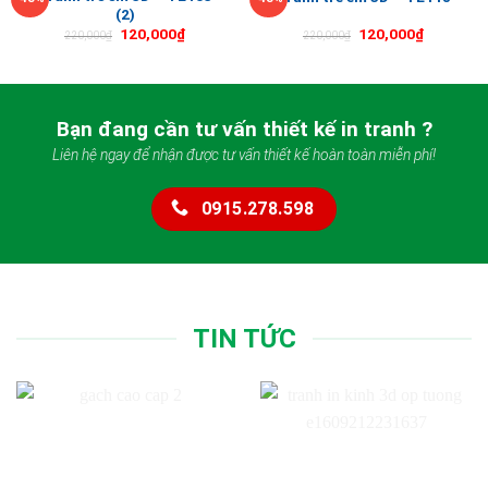
(2)
120,000
₫
120,000
₫
220,000
₫
220,000
₫
Bạn đang cần tư vấn thiết kế in tranh ?
Liên hệ ngay để nhận được tư vấn thiết kế hoàn toàn miễn phí!
0915.278.598
TIN TỨC