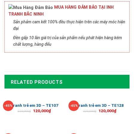
MUA HÀNG ĐẢM BẢO TẠI INH
TRANH BẮC NINH
Sản phảm cam kết 100% đều thực hiện trên các máy móc hiện
đại
Đền gấp 10 lần giá trị của sản phẩm nếu phát hiện hàng kém
chất lượng, hàng đểu
RELATED PRODUCTS
Tranh trẻ em 3D – TE107
Tranh trẻ em 3D – TE128
-45%
-45%
120,000
₫
120,000
₫
220,000
₫
220,000
₫