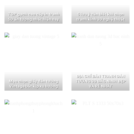
TOP gạch cao cấp in tranh
5 lưu ý cần biết khi chọn
5D ấn tượng nhất hiện nay
tranh kính 3D nghệ thuật
ĐỊA CHỈ BÁN TRANH DÁN
Mẹo chọn giấy dán tường
TƯỜNG 3D BẮC NINH ĐẸP
Vintage bắt kịp xu hướng
VÀ RẺ NHẤT