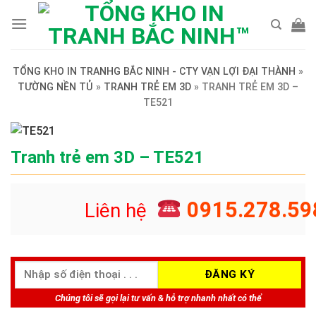
Skip
to
content
TỔNG KHO IN TRANHG BẮC NINH - CTY VẠN LỢI ĐẠI THÀNH
»
TƯỜNG NỀN TỦ
»
TRANH TRẺ EM 3D
»
TRANH TRẺ EM 3D –
TE521
Tranh trẻ em 3D – TE521
0915.278.59
Liên hệ
Chúng tôi sẽ gọi lại tư vấn & hỗ trợ nhanh nhất có thể