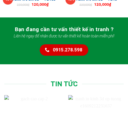
120,000
₫
120,000
₫
220,000
₫
220,000
₫
Bạn đang cần tư vấn thiết kế in tranh ?
Liên hệ ngay để nhận được tư vấn thiết kế hoàn toàn miễn phí!
0915.278.598
TIN TỨC