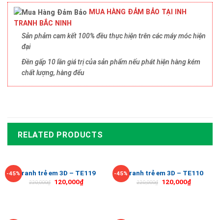
MUA HÀNG ĐẢM BẢO TẠI INH
TRANH BẮC NINH
Sản phảm cam kết 100% đều thực hiện trên các máy móc hiện
đại
Đền gấp 10 lần giá trị của sản phẩm nếu phát hiện hàng kém
chất lượng, hàng đểu
RELATED PRODUCTS
Tranh trẻ em 3D – TE119
Tranh trẻ em 3D – TE110
-45%
-45%
120,000
₫
120,000
₫
220,000
₫
220,000
₫