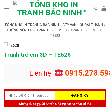
Skip
to
content
TỔNG KHO IN TRANHG BẮC NINH - CTY VẠN LỢI ĐẠI THÀNH
»
TƯỜNG NỀN TỦ
»
TRANH TRẺ EM 3D
»
TRANH TRẺ EM 3D –
TE528
Tranh trẻ em 3D – TE528
0915.278.59
Liên hệ
Chúng tôi sẽ gọi lại tư vấn & hỗ trợ nhanh nhất có thể