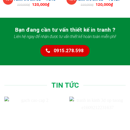
120,000
₫
120,000
₫
220,000
₫
220,000
₫
Bạn đang cần tư vấn thiết kế in tranh ?
Liên hệ ngay để nhận được tư vấn thiết kế hoàn toàn miễn phí!
0915.278.598
TIN TỨC