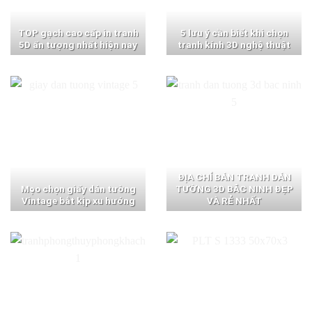
TOP gạch cao cấp in tranh
5 lưu ý cần biết khi chọn
5D ấn tượng nhất hiện nay
tranh kính 3D nghệ thuật
ĐỊA CHỈ BÁN TRANH DÁN
Mẹo chọn giấy dán tường
TƯỜNG 3D BẮC NINH ĐẸP
Vintage bắt kịp xu hướng
VÀ RẺ NHẤT