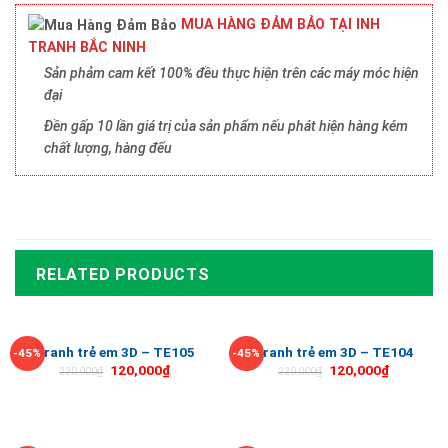
MUA HÀNG ĐẢM BẢO TẠI INH
TRANH BẮC NINH
Sản phảm cam kết 100% đều thực hiện trên các máy móc hiện
đại
Đền gấp 10 lần giá trị của sản phẩm nếu phát hiện hàng kém
chất lượng, hàng đểu
RELATED PRODUCTS
Tranh trẻ em 3D – TE105
Tranh trẻ em 3D – TE104
-45%
-45%
120,000
₫
120,000
₫
220,000
₫
220,000
₫