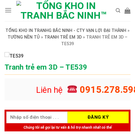
Skip
to
content
TỔNG KHO IN TRANHG BẮC NINH - CTY VẠN LỢI ĐẠI THÀNH
»
TƯỜNG NỀN TỦ
»
TRANH TRẺ EM 3D
»
TRANH TRẺ EM 3D –
TE539
Tranh trẻ em 3D – TE539
0915.278.59
Liên hệ
Chúng tôi sẽ gọi lại tư vấn & hỗ trợ nhanh nhất có thể