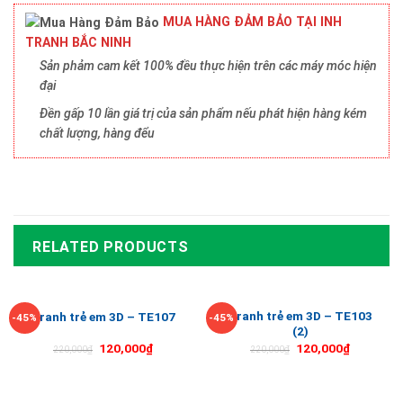
MUA HÀNG ĐẢM BẢO TẠI INH
TRANH BẮC NINH
Sản phảm cam kết 100% đều thực hiện trên các máy móc hiện
đại
Đền gấp 10 lần giá trị của sản phẩm nếu phát hiện hàng kém
chất lượng, hàng đểu
RELATED PRODUCTS
Tranh trẻ em 3D – TE103
Tranh trẻ em 3D – TE107
-45%
-45%
(2)
120,000
₫
120,000
₫
220,000
₫
220,000
₫