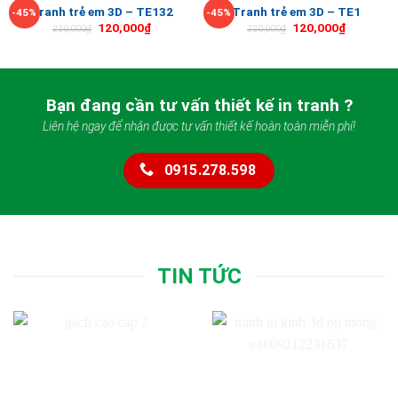
Tranh trẻ em 3D – TE132
Tranh trẻ em 3D – TE1
-45%
-45%
120,000
₫
120,000
₫
220,000
₫
220,000
₫
Bạn đang cần tư vấn thiết kế in tranh ?
Liên hệ ngay để nhận được tư vấn thiết kế hoàn toàn miễn phí!
0915.278.598
TIN TỨC