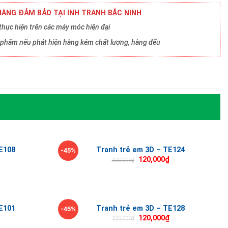
ÀNG ĐẢM BẢO TẠI INH TRANH BẮC NINH
hực hiện trên các máy móc hiện đại
ản phẩm nếu phát hiện hàng kém chất lượng, hàng đểu
E108
Tranh trẻ em 3D – TE124
-45%
120,000
₫
220,000
₫
E101
Tranh trẻ em 3D – TE128
-45%
120,000
₫
220,000
₫