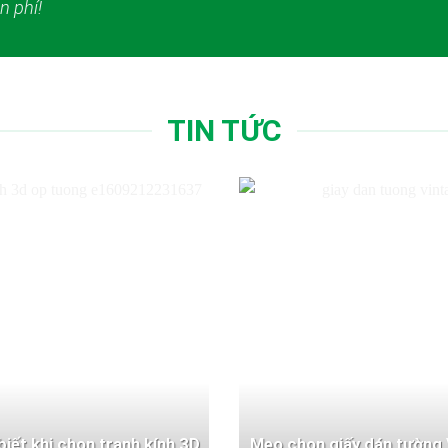
n phí!
TIN TỨC
 biết khi chọn tranh kính 3D
Mẹo chọn giấy dán tường 