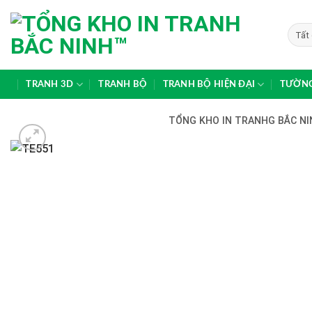
Skip
to
content
TRANH 3D
TRANH BỘ
TRANH BỘ HIỆN ĐẠI
TƯỜNG
TỔNG KHO IN TRANHG BẮC NIN