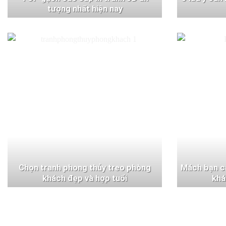
tượng nhất hiện nay
Chọn tranh phong thủy treo phòng
Mách bạn c
khách đẹp và hợp tuổi
khá