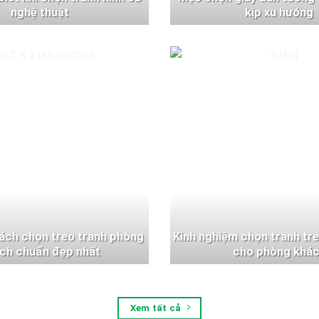
nghệ thuật
kịp xu hướng
ách chọn treo tranh phòng
Kinh nghiệm chọn tranh tr
ch chuẩn đẹp nhất
cho phòng khá
Xem tất cả