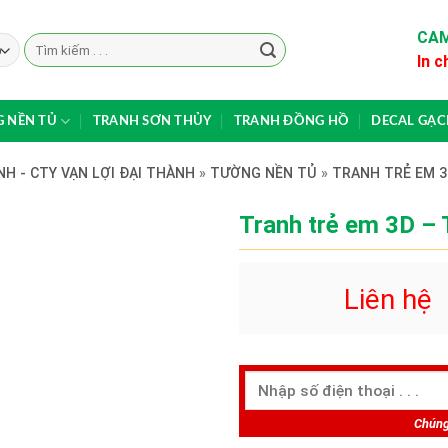
CAM
Search
In c
for:
 NỀN TỦ
TRANH SƠN THỦY
TRANH ĐỒNG HỒ
DECAL GẠ
H - CTY VẠN LỢI ĐẠI THÀNH
»
TƯỜNG NỀN TỦ
»
TRANH TRẺ EM 3
Tranh trẻ em 3D –
Liên hệ
Chúng 