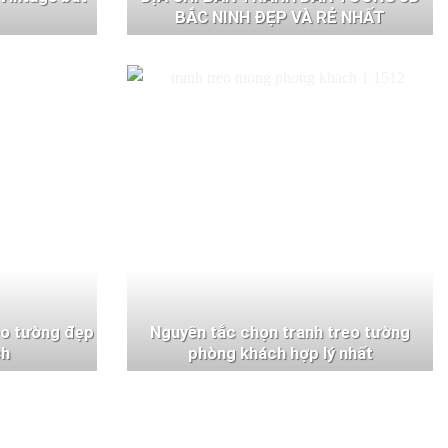
BẮC NINH ĐẸP VÀ RẺ NHẤT
eo tường đẹp
Nguyên tắc chọn tranh treo tường
ch
phòng khách hợp lý nhất