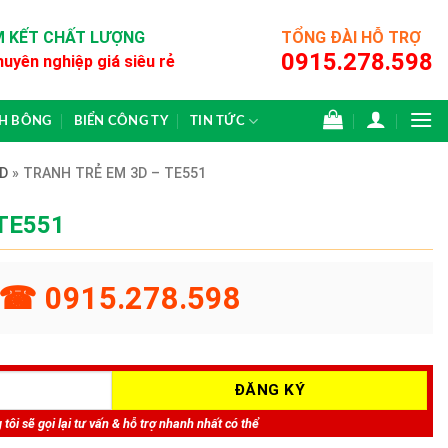
 KẾT CHẤT LƯỢNG
TỔNG ĐÀI HỖ TRỢ
0915.278.598
huyên nghiệp giá siêu rẻ
CH BÔNG
BIỂN CÔNG TY
TIN TỨC
D
»
TRANH TRẺ EM 3D – TE551
 TE551
☎ 0915.278.598
tôi sẽ gọi lại tư vấn & hỗ trợ nhanh nhất có thể