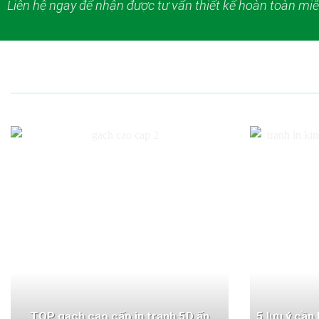
Liên hệ ngay để nhận được tư vấn thiết kế hoàn toàn miễ
TOP gạch cao cấp in tranh 5D ấn
5 lưu ý cần