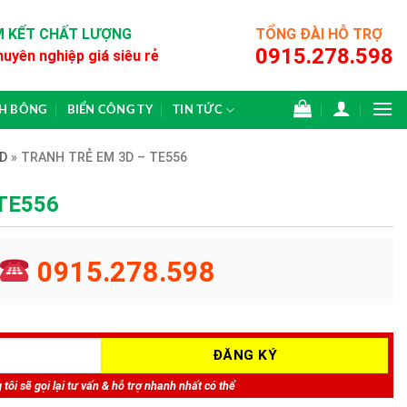
 KẾT CHẤT LƯỢNG
TỔNG ĐÀI HỖ TRỢ
0915.278.598
huyên nghiệp giá siêu rẻ
CH BÔNG
BIỂN CÔNG TY
TIN TỨC
D
»
TRANH TRẺ EM 3D – TE556
 TE556
0915.278.598
tôi sẽ gọi lại tư vấn & hỗ trợ nhanh nhất có thể