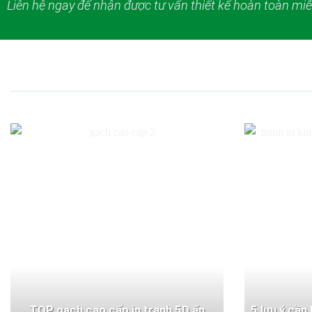
Liên hệ ngay để nhận được tư vấn thiết kế hoàn toàn miễ
TOP gạch cao cấp in tranh 5D ấn
5 lưu ý cần