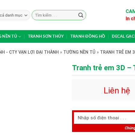
CAM
Search
In c
for:
 NỀN TỦ
TRANH SƠN THỦY
TRANH ĐỒNG HỒ
DECAL GẠ
H - CTY VẠN LỢI ĐẠI THÀNH
»
TƯỜNG NỀN TỦ
»
TRANH TRẺ EM 3
Tranh trẻ em 3D –
Liên hệ
Chúng 