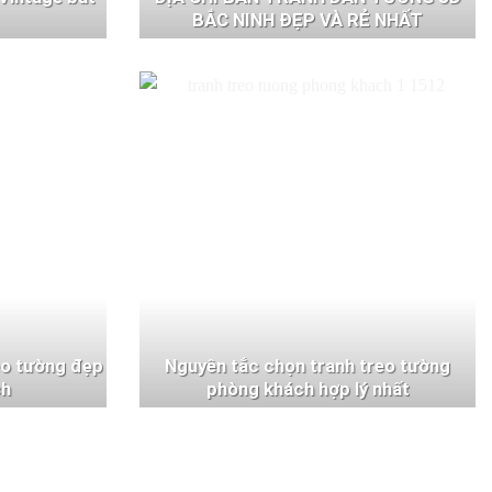
BẮC NINH ĐẸP VÀ RẺ NHẤT
eo tường đẹp
Nguyên tắc chọn tranh treo tường
ch
phòng khách hợp lý nhất