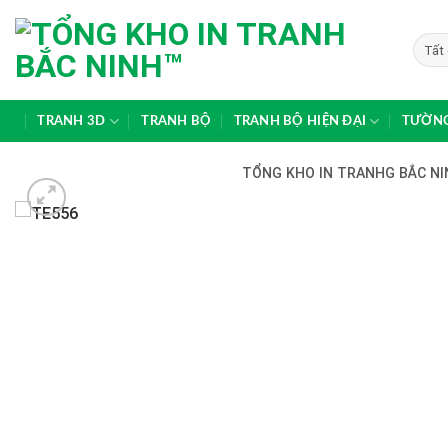
Skip
to
content
TRANH 3D
TRANH BỘ
TRANH BỘ HIỆN ĐẠI
TƯỜNG
TỔNG KHO IN TRANHG BẮC NIN