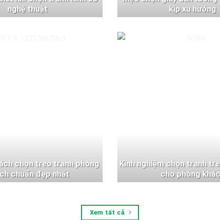
nghệ thuật
kịp xu hướng
ách chọn treo tranh phòng
Kinh nghiệm chọn tranh tr
ch chuẩn đẹp nhất
cho phòng khá
Xem tất cả