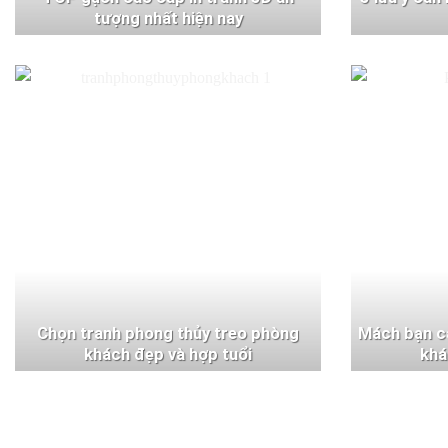
tượng nhất hiện nay
Chọn tranh phong thủy treo phòng
Mách bạn c
khách đẹp và hợp tuổi
khá