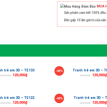
MUA H
Sản phảm cam kết 100% đều t
Đền gấp 10 lần giá trị của s
nh trẻ em 3D – TE133
Tranh trẻ em 3D – T
-45%
120,000
₫
120,000
₫
220,000
₫
220,000
₫
nh trẻ em 3D – TE122
Tranh trẻ em 3D – 
-45%
120,000
₫
120,000
₫
220,000
₫
220,000
₫