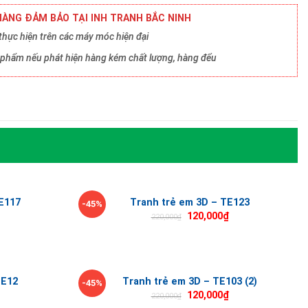
ÀNG ĐẢM BẢO TẠI INH TRANH BẮC NINH
hực hiện trên các máy móc hiện đại
ản phẩm nếu phát hiện hàng kém chất lượng, hàng đểu
E117
Tranh trẻ em 3D – TE123
-45%
120,000
₫
220,000
₫
TE12
Tranh trẻ em 3D – TE103 (2)
-45%
120,000
₫
220,000
₫