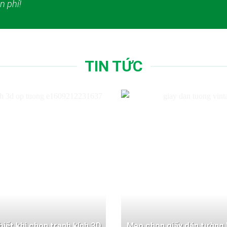
n phí!
TIN TỨC
 biết khi chọn tranh kính 3D
Mẹo chọn giấy dán tường 