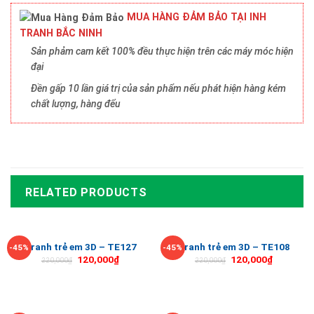
MUA HÀNG ĐẢM BẢO TẠI INH
TRANH BẮC NINH
Sản phảm cam kết 100% đều thực hiện trên các máy móc hiện
đại
Đền gấp 10 lần giá trị của sản phẩm nếu phát hiện hàng kém
chất lượng, hàng đểu
RELATED PRODUCTS
Tranh trẻ em 3D – TE127
Tranh trẻ em 3D – TE108
-45%
-45%
120,000
₫
120,000
₫
220,000
₫
220,000
₫