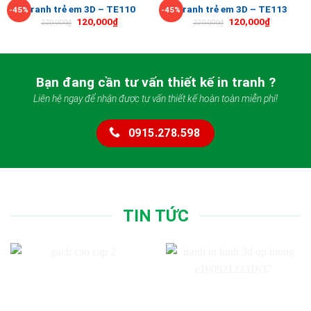
Tranh trẻ em 3D – TE110
Tranh trẻ em 3D – TE113
-45%
-45%
120,000
₫
120,000
₫
220,000
₫
220,000
₫
Bạn đang cần tư vấn thiết kế in tranh ?
Liên hệ ngay để nhận được tư vấn thiết kế hoàn toàn miễn phí!
0915.278.598
TIN TỨC