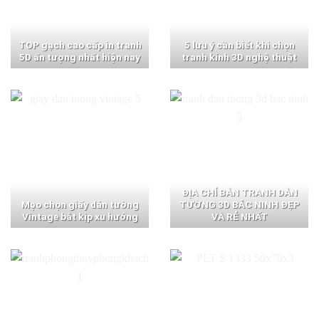
TOP gạch cao cấp in tranh
5 lưu ý cần biết khi chọn
5D ấn tượng nhất hiện nay
tranh kính 3D nghệ thuật
ĐỊA CHỈ BÁN TRANH DÁN
Mẹo chọn giấy dán tường
TƯỜNG 3D BẮC NINH ĐẸP
Vintage bắt kịp xu hướng
VÀ RẺ NHẤT