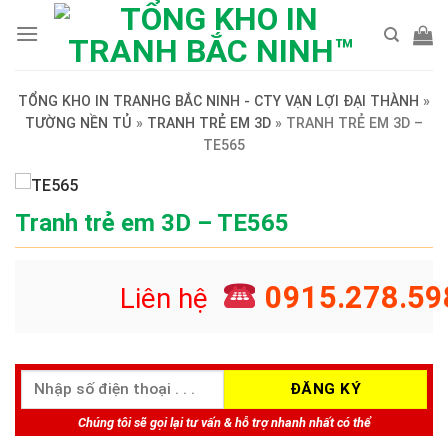
Skip
to
content
TỔNG KHO IN TRANHG BẮC NINH - CTY VẠN LỢI ĐẠI THÀNH
»
TƯỜNG NỀN TỦ
»
TRANH TRẺ EM 3D
»
TRANH TRẺ EM 3D –
TE565
Tranh trẻ em 3D – TE565
0915.278.59
Liên hệ
Chúng tôi sẽ gọi lại tư vấn & hỗ trợ nhanh nhất có thể