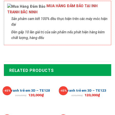
MUA HÀNG ĐẢM BẢO TẠI INH
TRANH BẮC NINH
Sản phảm cam kết 100% đều thực hiện trên các máy móc hiện
đại
Đền gấp 10 lần giá trị của sản phẩm nếu phát hiện hàng kém
chất lượng, hàng đểu
RELATED PRODUCTS
Tranh trẻ em 3D – TE128
Tranh trẻ em 3D – TE123
-45%
-45%
120,000
₫
120,000
₫
220,000
₫
220,000
₫