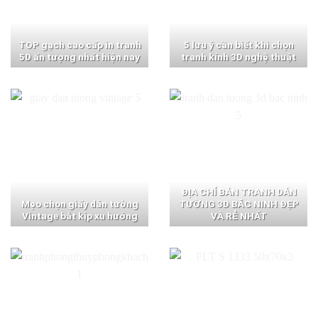
TOP gạch cao cấp in tranh
5 lưu ý cần biết khi chọn
5D ấn tượng nhất hiện nay
tranh kính 3D nghệ thuật
ĐỊA CHỈ BÁN TRANH DÁN
Mẹo chọn giấy dán tường
TƯỜNG 3D BẮC NINH ĐẸP
Vintage bắt kịp xu hướng
VÀ RẺ NHẤT