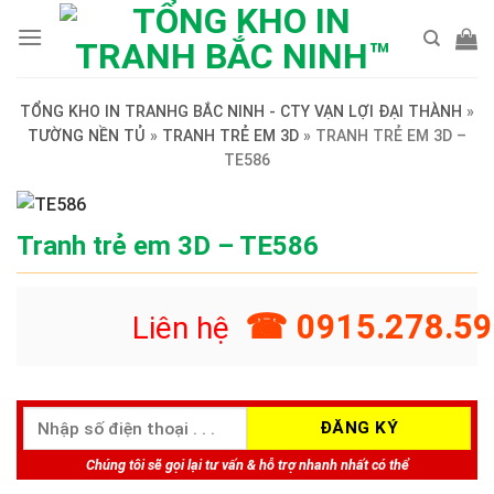
Skip
to
content
TỔNG KHO IN TRANHG BẮC NINH - CTY VẠN LỢI ĐẠI THÀNH
»
TƯỜNG NỀN TỦ
»
TRANH TRẺ EM 3D
»
TRANH TRẺ EM 3D –
TE586
Tranh trẻ em 3D – TE586
☎ 0915.278.59
Liên hệ
Chúng tôi sẽ gọi lại tư vấn & hỗ trợ nhanh nhất có thể