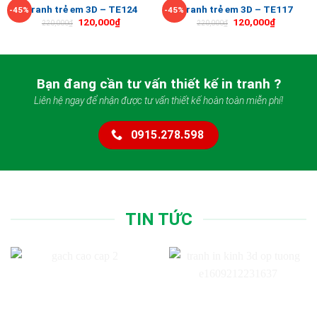
Tranh trẻ em 3D – TE124
Tranh trẻ em 3D – TE117
-45%
-45%
120,000
₫
120,000
₫
220,000
₫
220,000
₫
Bạn đang cần tư vấn thiết kế in tranh ?
Liên hệ ngay để nhận được tư vấn thiết kế hoàn toàn miễn phí!
0915.278.598
TIN TỨC