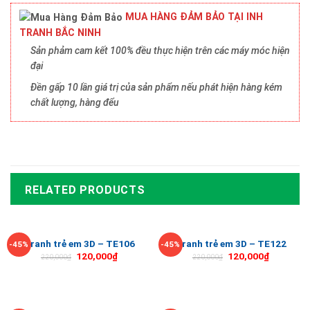
MUA HÀNG ĐẢM BẢO TẠI INH
TRANH BẮC NINH
Sản phảm cam kết 100% đều thực hiện trên các máy móc hiện
đại
Đền gấp 10 lần giá trị của sản phẩm nếu phát hiện hàng kém
chất lượng, hàng đểu
RELATED PRODUCTS
Tranh trẻ em 3D – TE106
Tranh trẻ em 3D – TE122
-45%
-45%
120,000
₫
120,000
₫
220,000
₫
220,000
₫