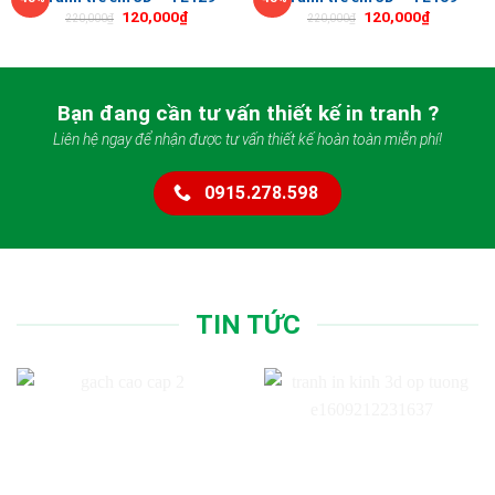
120,000
₫
120,000
₫
220,000
₫
220,000
₫
Bạn đang cần tư vấn thiết kế in tranh ?
Liên hệ ngay để nhận được tư vấn thiết kế hoàn toàn miễn phí!
0915.278.598
TIN TỨC