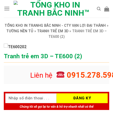
Skip
to
content
TỔNG KHO IN TRANHG BẮC NINH - CTY VẠN LỢI ĐẠI THÀNH
»
TƯỜNG NỀN TỦ
»
TRANH TRẺ EM 3D
»
TRANH TRẺ EM 3D –
TE600 (2)
Tranh trẻ em 3D – TE600 (2)
0915.278.59
Liên hệ
Chúng tôi sẽ gọi lại tư vấn & hỗ trợ nhanh nhất có thể