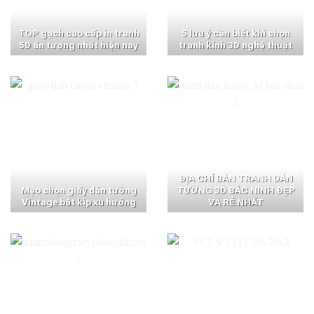
TOP gạch cao cấp in tranh
5 lưu ý cần biết khi chọn
5D ấn tượng nhất hiện nay
tranh kính 3D nghệ thuật
ĐỊA CHỈ BÁN TRANH DÁN
Mẹo chọn giấy dán tường
TƯỜNG 3D BẮC NINH ĐẸP
Vintage bắt kịp xu hướng
VÀ RẺ NHẤT