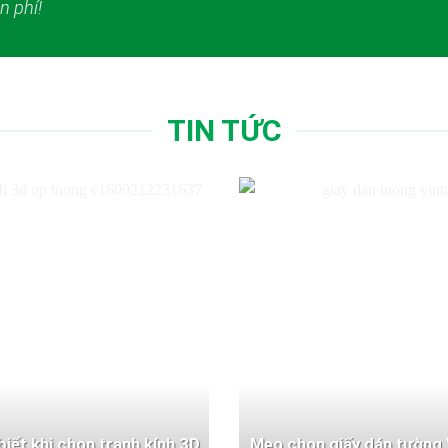
n phí!
TIN TỨC
 biết khi chọn tranh kính 3D
Mẹo chọn giấy dán tường 