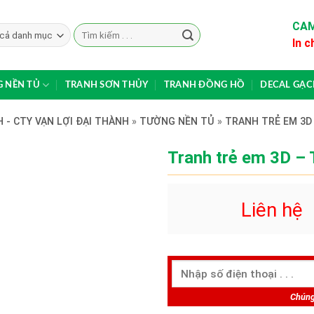
CAM
Search
In c
for:
 NỀN TỦ
TRANH SƠN THỦY
TRANH ĐỒNG HỒ
DECAL GẠ
 - CTY VẠN LỢI ĐẠI THÀNH
»
TƯỜNG NỀN TỦ
»
TRANH TRẺ EM 3D
Tranh trẻ em 3D – 
Liên hệ
Chúng 