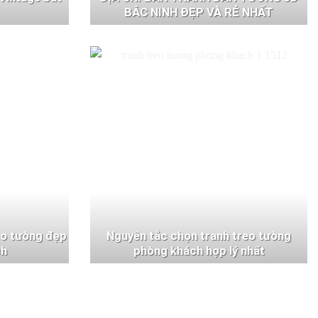
BẮC NINH ĐẸP VÀ RẺ NHẤT
eo tường đẹp
Nguyên tắc chọn tranh treo tường
ch
phòng khách hợp lý nhất