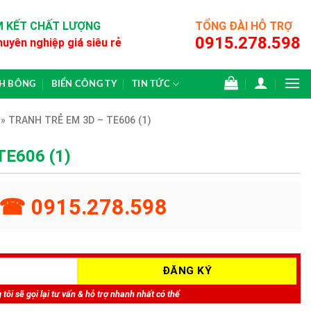
 KẾT CHẤT LƯỢNG
TỔNG ĐÀI HỖ TRỢ
0915.278.598
huyên nghiệp giá siêu rẻ
CH BÔNG
BIỂN CÔNG TY
TIN TỨC
»
TRANH TRẺ EM 3D – TE606 (1)
TE606 (1)
☎ 0915.278.598
tôi sẽ gọi lại tư vấn & hỗ trợ nhanh nhất có thể