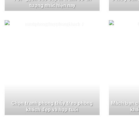
tượng nhất hiện nay
Chọn tranh phong thủy treo phòng
Mách bạn c
khách đẹp và hợp tuổi
khá