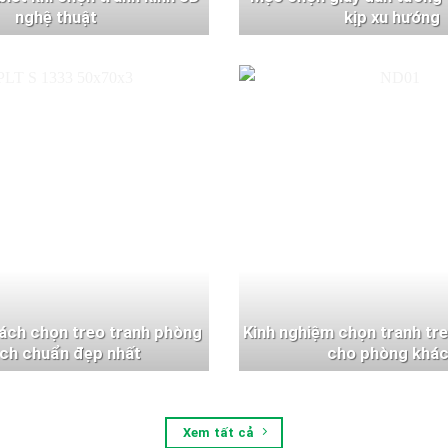
nghệ thuật
kịp xu hướng
ách chọn treo tranh phòng
Kinh nghiệm chọn tranh tr
ch chuẩn đẹp nhất
cho phòng khá
Xem tất cả