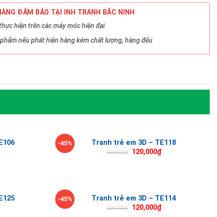
ÀNG ĐẢM BẢO TẠI INH TRANH BẮC NINH
hực hiện trên các máy móc hiện đại
ản phẩm nếu phát hiện hàng kém chất lượng, hàng đểu
E106
Tranh trẻ em 3D – TE118
-45%
120,000
₫
220,000
₫
E125
Tranh trẻ em 3D – TE114
-45%
120,000
₫
220,000
₫