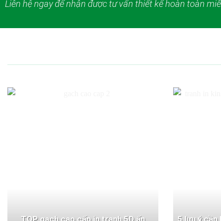
Liên hệ ngay để nhận được tư vấn thiết kế hoàn toàn miễ
TOP gạch cao cấp in tranh 5D ấn
5 lưu ý cần