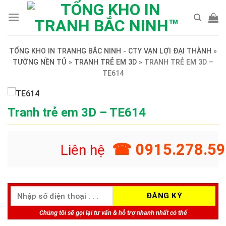
Skip
to
content
TỔNG KHO IN TRANHG BẮC NINH - CTY VẠN LỢI ĐẠI THÀNH
»
TƯỜNG NỀN TỦ
»
TRANH TRẺ EM 3D
»
TRANH TRẺ EM 3D –
TE614
Tranh trẻ em 3D – TE614
☎ 0915.278.59
Liên hệ
Chúng tôi sẽ gọi lại tư vấn & hỗ trợ nhanh nhất có thể