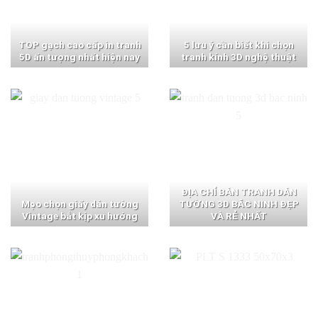
TOP gạch cao cấp in tranh
5 lưu ý cần biết khi chọn
5D ấn tượng nhất hiện nay
tranh kính 3D nghệ thuật
ĐỊA CHỈ BÁN TRANH DÁN
Mẹo chọn giấy dán tường
TƯỜNG 3D BẮC NINH ĐẸP
Vintage bắt kịp xu hướng
VÀ RẺ NHẤT