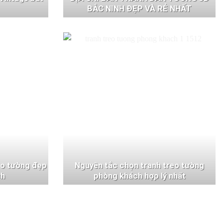
BẮC NINH ĐẸP VÀ RẺ NHẤT
eo tường đẹp
Nguyên tắc chọn tranh treo tường
ch
phòng khách hợp lý nhất