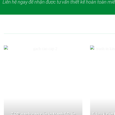
Liên hệ ngay để nhận được tư vấn thiết kế hoàn toàn miễ
TOP gạch cao cấp in tranh 5D ấn
5 lưu ý cần