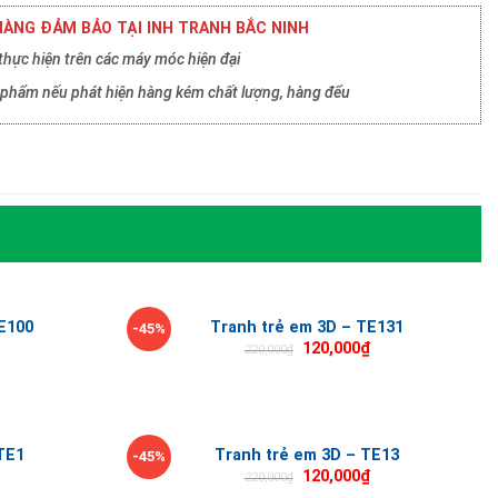
ÀNG ĐẢM BẢO TẠI INH TRANH BẮC NINH
hực hiện trên các máy móc hiện đại
ản phẩm nếu phát hiện hàng kém chất lượng, hàng đểu
E100
Tranh trẻ em 3D – TE131
-45%
120,000
₫
220,000
₫
TE1
Tranh trẻ em 3D – TE13
-45%
120,000
₫
220,000
₫