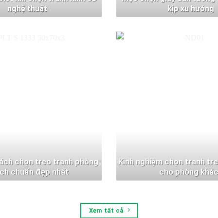
nghệ thuật
kịp xu hướng
ách chọn treo tranh phòng
Kinh nghiệm chọn tranh tr
ch chuẩn đẹp nhất
cho phòng khá
Xem tất cả