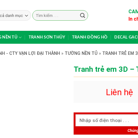
CAM
Search
In c
for:
 NỀN TỦ
TRANH SƠN THỦY
TRANH ĐỒNG HỒ
DECAL GẠ
H - CTY VẠN LỢI ĐẠI THÀNH
»
TƯỜNG NỀN TỦ
»
TRANH TRẺ EM 3
Tranh trẻ em 3D –
Liên hệ
Chúng 