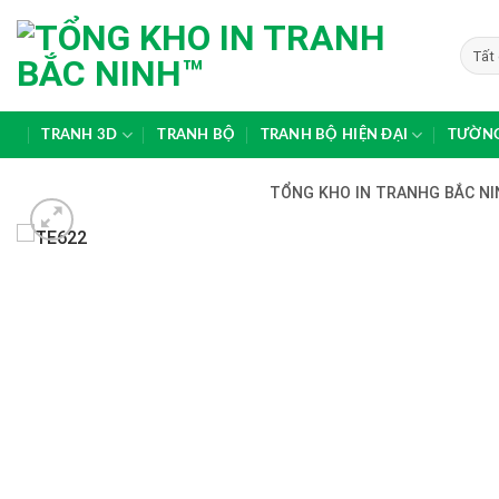
Skip
to
content
TRANH 3D
TRANH BỘ
TRANH BỘ HIỆN ĐẠI
TƯỜNG
TỔNG KHO IN TRANHG BẮC NIN