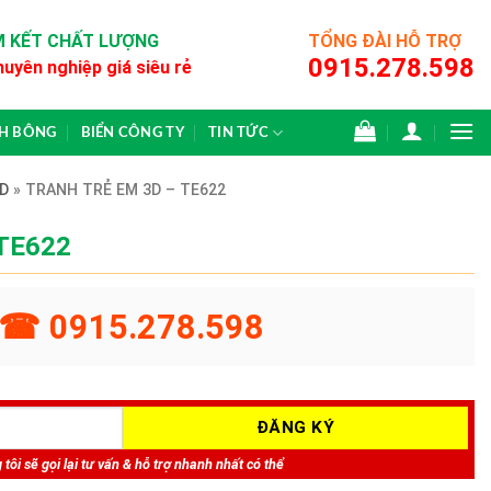
 KẾT CHẤT LƯỢNG
TỔNG ĐÀI HỖ TRỢ
0915.278.598
huyên nghiệp giá siêu rẻ
CH BÔNG
BIỂN CÔNG TY
TIN TỨC
D
»
TRANH TRẺ EM 3D – TE622
 TE622
☎ 0915.278.598
tôi sẽ gọi lại tư vấn & hỗ trợ nhanh nhất có thể