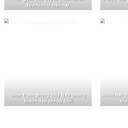
tượng nhất hiện nay
Chọn tranh phong thủy treo phòng
Mách bạn c
khách đẹp và hợp tuổi
khá