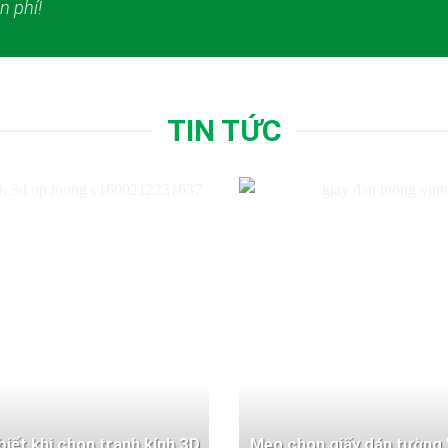
n phí!
TIN TỨC
 biết khi chọn tranh kính 3D
Mẹo chọn giấy dán tường 