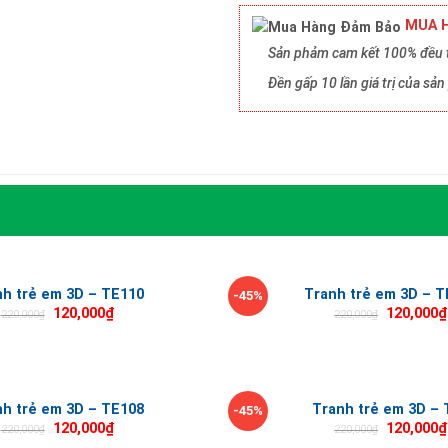
MUA H
Sản phảm cam kết 100% đều t
Đền gấp 10 lần giá trị của s
nh trẻ em 3D – TE110
Tranh trẻ em 3D – T
-45%
120,000
₫
120,000
₫
220,000
₫
220,000
₫
nh trẻ em 3D – TE108
Tranh trẻ em 3D – 
-45%
120,000
₫
120,000
₫
220,000
₫
220,000
₫