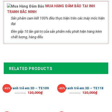
MUA HÀNG ĐẢM BẢO TẠI INH
TRANH BẮC NINH
Sản phảm cam kết 100% đều thực hiện trên các máy móc hiện
đại
Đền gấp 10 lần giá trị của sản phẩm nếu phát hiện hàng kém
chất lượng, hàng đểu
RELATED PRODUCTS
Tranh trẻ em 3D – TE109
Tranh trẻ em 3D – TE118
-45%
-45%
120,000
₫
120,000
₫
220,000
₫
220,000
₫