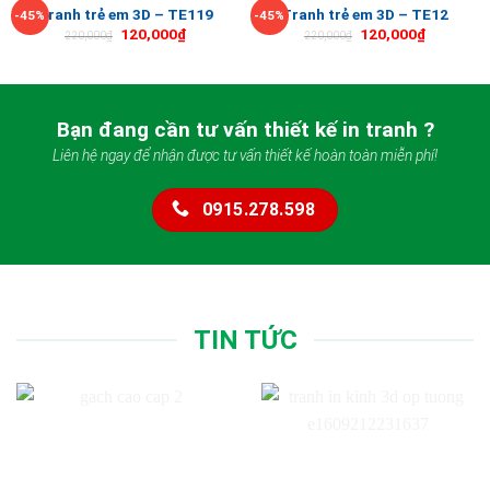
Tranh trẻ em 3D – TE119
Tranh trẻ em 3D – TE12
-45%
-45%
120,000
₫
120,000
₫
220,000
₫
220,000
₫
Bạn đang cần tư vấn thiết kế in tranh ?
Liên hệ ngay để nhận được tư vấn thiết kế hoàn toàn miễn phí!
0915.278.598
TIN TỨC