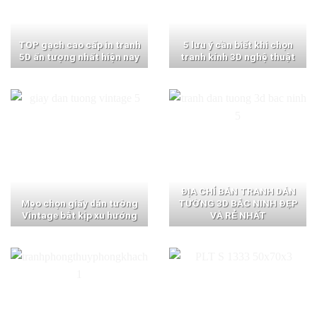
TOP gạch cao cấp in tranh
5 lưu ý cần biết khi chọn
5D ấn tượng nhất hiện nay
tranh kính 3D nghệ thuật
ĐỊA CHỈ BÁN TRANH DÁN
Mẹo chọn giấy dán tường
TƯỜNG 3D BẮC NINH ĐẸP
Vintage bắt kịp xu hướng
VÀ RẺ NHẤT