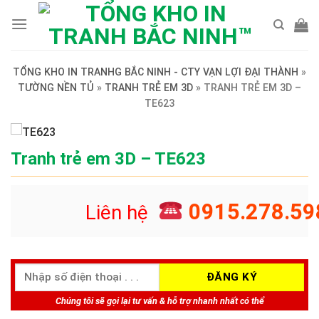
Skip
to
content
TỔNG KHO IN TRANHG BẮC NINH - CTY VẠN LỢI ĐẠI THÀNH
»
TƯỜNG NỀN TỦ
»
TRANH TRẺ EM 3D
»
TRANH TRẺ EM 3D –
TE623
Tranh trẻ em 3D – TE623
0915.278.59
Liên hệ
Chúng tôi sẽ gọi lại tư vấn & hỗ trợ nhanh nhất có thể