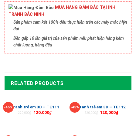
MUA HÀNG ĐẢM BẢO TẠI INH
TRANH BẮC NINH
Sản phảm cam kết 100% đều thực hiện trên các máy móc hiện
đại
Đền gấp 10 lần giá trị của sản phẩm nếu phát hiện hàng kém
chất lượng, hàng đểu
RELATED PRODUCTS
Tranh trẻ em 3D – TE111
Tranh trẻ em 3D – TE112
-45%
-45%
120,000
₫
120,000
₫
220,000
₫
220,000
₫