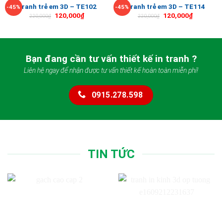
Tranh trẻ em 3D – TE102
Tranh trẻ em 3D – TE114
-45%
-45%
120,000
₫
120,000
₫
220,000
₫
220,000
₫
Bạn đang cần tư vấn thiết kế in tranh ?
Liên hệ ngay để nhận được tư vấn thiết kế hoàn toàn miễn phí!
0915.278.598
TIN TỨC