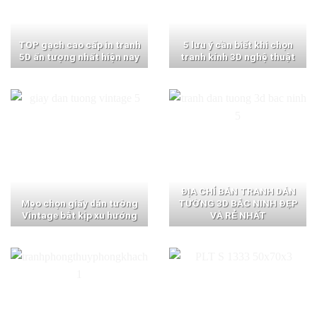
TOP gạch cao cấp in tranh
5 lưu ý cần biết khi chọn
5D ấn tượng nhất hiện nay
tranh kính 3D nghệ thuật
ĐỊA CHỈ BÁN TRANH DÁN
Mẹo chọn giấy dán tường
TƯỜNG 3D BẮC NINH ĐẸP
Vintage bắt kịp xu hướng
VÀ RẺ NHẤT