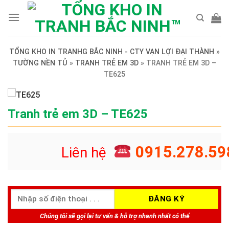
Skip
to
content
TỔNG KHO IN TRANHG BẮC NINH - CTY VẠN LỢI ĐẠI THÀNH
»
TƯỜNG NỀN TỦ
»
TRANH TRẺ EM 3D
»
TRANH TRẺ EM 3D –
TE625
Tranh trẻ em 3D – TE625
0915.278.59
Liên hệ
Chúng tôi sẽ gọi lại tư vấn & hỗ trợ nhanh nhất có thể