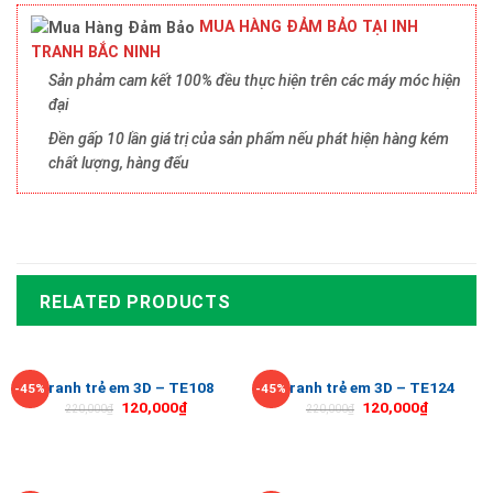
MUA HÀNG ĐẢM BẢO TẠI INH
TRANH BẮC NINH
Sản phảm cam kết 100% đều thực hiện trên các máy móc hiện
đại
Đền gấp 10 lần giá trị của sản phẩm nếu phát hiện hàng kém
chất lượng, hàng đểu
RELATED PRODUCTS
Tranh trẻ em 3D – TE108
Tranh trẻ em 3D – TE124
-45%
-45%
120,000
₫
120,000
₫
220,000
₫
220,000
₫