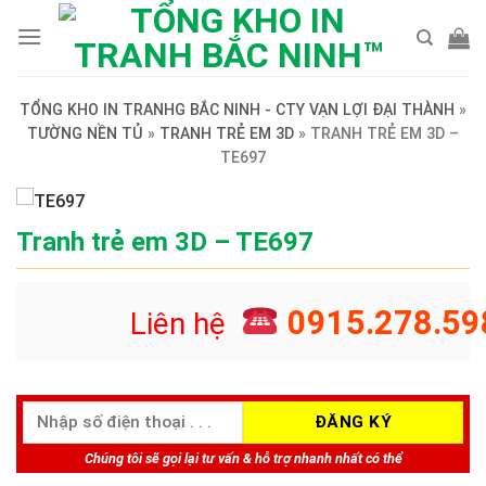
Skip
to
content
TỔNG KHO IN TRANHG BẮC NINH - CTY VẠN LỢI ĐẠI THÀNH
»
TƯỜNG NỀN TỦ
»
TRANH TRẺ EM 3D
»
TRANH TRẺ EM 3D –
TE697
Tranh trẻ em 3D – TE697
0915.278.59
Liên hệ
Chúng tôi sẽ gọi lại tư vấn & hỗ trợ nhanh nhất có thể