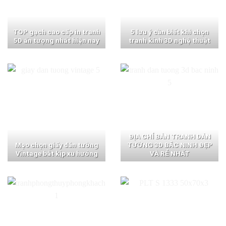
TOP gạch cao cấp in tranh
5 lưu ý cần biết khi chọn
5D ấn tượng nhất hiện nay
tranh kính 3D nghệ thuật
ĐỊA CHỈ BÁN TRANH DÁN
Mẹo chọn giấy dán tường
TƯỜNG 3D BẮC NINH ĐẸP
Vintage bắt kịp xu hướng
VÀ RẺ NHẤT