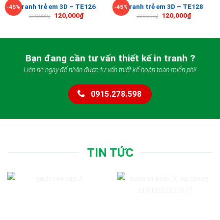
Tranh trẻ em 3D – TE126
Tranh trẻ em 3D – TE128
-45%
-45%
120,000
₫
120,000
₫
220,000
₫
220,000
₫
Bạn đang cần tư vấn thiết kế in tranh ?
Liên hệ ngay để nhận được tư vấn thiết kế hoàn toàn miễn phí!
0915.278.598
TIN TỨC