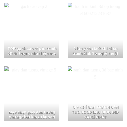
TOP gạch cao cấp in tranh
5 lưu ý cần biết khi chọn
5D ấn tượng nhất hiện nay
tranh kính 3D nghệ thuật
ĐỊA CHỈ BÁN TRANH DÁN
Mẹo chọn giấy dán tường
TƯỜNG 3D BẮC NINH ĐẸP
Vintage bắt kịp xu hướng
VÀ RẺ NHẤT